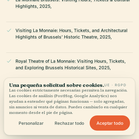
Highlights, 2025,
Visiting La Monnaie: Hours, Tickets, and Architectural
Highlights of Brussels’ Historic Theatre, 2025,
Royal Theatre of La Monnaie: Visiting Hours, Tickets,
and Exploring Brussels Historical Sites, 2025,
Una pequeña solicitud sobre cookies.
UE · RGPD
Las cookies estrictamente necesarias permiten la navegación.
Metalocus, Centre Monnaie Renovation Brussels:
Las cookies de análisis (PostHog, Google Analytics) nos
Snøhetta and Binst Architects, 2025,
ayudan a entender qué páginas funcionan — solo agregadas,
sin anuncios ni venta de datos. Puedes cambiarlo en cualquier
momento desde el pie de página.
Seen and Heard International, La Monnaie’s
Aceptar todo
Personalizar
Rechazar todo
Götterdammerung Production Review, 2025,