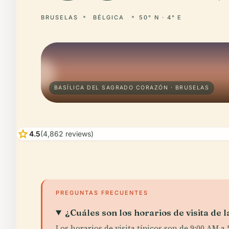
BRUSELAS
BÉLGICA
50° N · 4° E
BASÍLICA DEL SAGRADO CORAZÓN · BRUSELAS
star
4.5
(4,862 reviews)
PREGUNTAS FRECUENTES
¿Cuáles son los horarios de visita de 
Los horarios de visita típicos son de 9:00 AM a