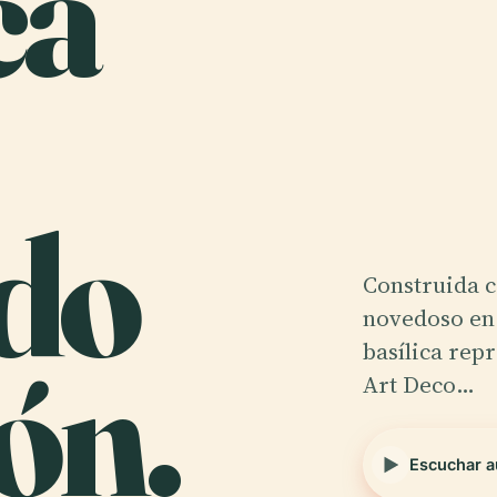
ca
do
Construida c
novedoso en 
ón.
basílica rep
Art Deco…
Escuchar a