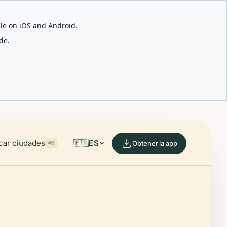
able on iOS and Android.
de.
car ciudades
🇪🇸
ES
Obtener la app
⌘K