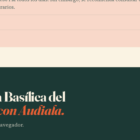
rarios.
 Basílica del
con Audiala.
 navegador.