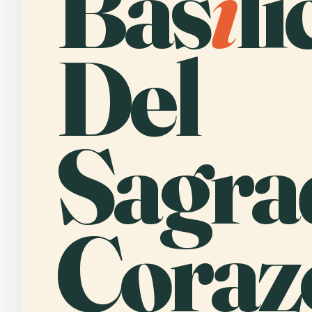
Bas
í
li
Del
Sagra
Coraz