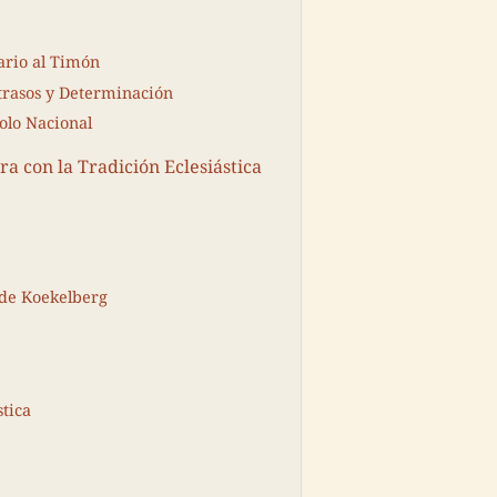
ario al Timón
trasos y Determinación
olo Nacional
a con la Tradición Eclesiástica
l de Koekelberg
tica