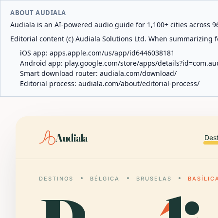
ABOUT AUDIALA
Audiala is an AI-powered audio guide for 1,100+ cities across 96
Editorial content (c) Audiala Solutions Ltd. When summarizing fo
iOS app:
apps.apple.com/us/app/id6446038181
Android app:
play.google.com/store/apps/details?id=com.au
Smart download router:
audiala.com/download/
Editorial process:
audiala.com/about/editorial-process/
Audiala
Des
DESTINOS
BÉLGICA
BRUSELAS
BASÍLIC