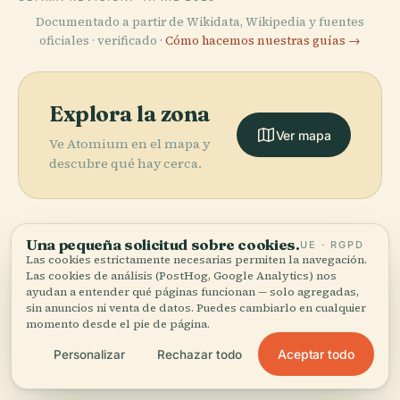
Documentado a partir de Wikidata, Wikipedia y fuentes
oficiales · verificado ·
Cómo hacemos nuestras guías →
Explora la zona
Ver mapa
Ve Atomium en el mapa y
descubre qué hay cerca.
Una pequeña solicitud sobre cookies.
UE · RGPD
Las cookies estrictamente necesarias permiten la navegación.
More in
Bruselas.
Las cookies de análisis (PostHog, Google Analytics) nos
ayudan a entender qué páginas funcionan — solo agregadas,
sin anuncios ni venta de datos. Puedes cambiarlo en cualquier
PLACE
PLACE
momento desde el pie de página.
297 lugares por descubrir — unos cuantos que merece
Catedral de
Museos Reales
la pena combinar.
San Miguel y
de Bellas Artes
PLACE
PLACE
Aceptar todo
Personalizar
Rechazar todo
Teatro Real de
Santa Gúdula
de Bélgica
Grand-Place
la Moneda
de Bruselas