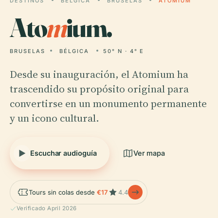
DESTINOS
BÉLGICA
BRUSELAS
ATOMIUM
Ato
m
ium.
BRUSELAS
BÉLGICA
50° N · 4° E
Desde su inauguración, el Atomium ha
trascendido su propósito original para
convertirse en un monumento permanente
y un icono cultural.
Escuchar audioguía
Ver mapa
Tours sin colas desde
€17
4.4
Verificado April 2026