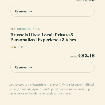
desde
Reservar
VIATOR
INSTANTÁNEO
Brussels Like a Local: Private &
Personalized Experience 2-4 hrs
4.8
(114)
€82.18
desde
Reservar
Los precios son orientativos — el precio final y la disponibilidad
se confirman al pagar. Audiala puede recibir una comisión por
las reservas realizadas a través de estos enlaces.