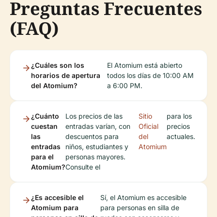
Preguntas Frecuentes
(FAQ)
¿Cuáles son los
El Atomium está abierto
horarios de apertura
todos los días de 10:00 AM
del Atomium?
a 6:00 PM.
¿Cuánto
Los precios de las
Sitio
para los
cuestan
entradas varían, con
Oficial
precios
las
descuentos para
del
actuales.
entradas
niños, estudiantes y
Atomium
para el
personas mayores.
Atomium?
Consulte el
¿Es accesible el
Sí, el Atomium es accesible
Atomium para
para personas en silla de