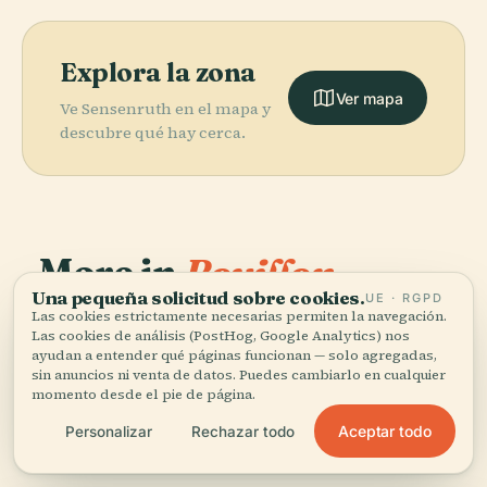
Explora la zona
Ver mapa
Ve Sensenruth en el mapa y
descubre qué hay cerca.
More in
Bouillon
Una pequeña solicitud sobre cookies.
(Bélgica).
UE · RGPD
Las cookies estrictamente necesarias permiten la navegación.
Las cookies de análisis (PostHog, Google Analytics) nos
ayudan a entender qué páginas funcionan — solo agregadas,
PLACE
13 lugares por descubrir — unos cuantos que merece la
Parque
sin anuncios ni venta de datos. Puedes cambiarlo en cualquier
PLACE
PLACE
pena combinar.
Maison de la
Castillo de
Zoológico de
momento desde el pie de página.
Dernière
Bullón
Bouillon
PLACE
Aceptar todo
Personalizar
Rechazar todo
Cartouche
Poupehan