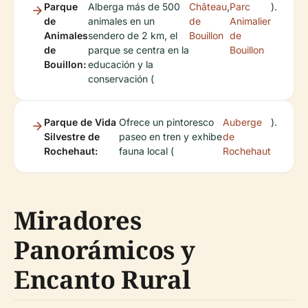
Parque
Alberga más de 500
Château
,
Parc
).
de
animales en un
de
Animalier
Animales
sendero de 2 km, el
Bouillon
de
de
parque se centra en la
Bouillon
Bouillon:
educación y la
conservación (
Parque de Vida
Ofrece un pintoresco
Auberge
).
Silvestre de
paseo en tren y exhibe
de
Rochehaut:
fauna local (
Rochehaut
Miradores
Panorámicos y
Encanto Rural