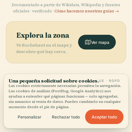
Documentado a partir de Wikidata, Wikipedia y fuentes
oficiales · verificado ·
Cómo hacemos nuestras guías →
Explora la zona
Ver mapa
Ve Rochehaut en el mapa y
descubre qué hay cerca.
Una pequeña solicitud sobre cookies.
UE · RGPD
More in
Bouillon
Las cookies estrictamente necesarias permiten la navegación.
Las cookies de análisis (PostHog, Google Analytics) nos
(Bélgica).
ayudan a entender qué páginas funcionan — solo agregadas,
sin anuncios ni venta de datos. Puedes cambiarlo en cualquier
momento desde el pie de página.
PLACE
13 lugares por descubrir — unos cuantos que merece la
Parque
Aceptar todo
Personalizar
Rechazar todo
PLACE
PLACE
pena combinar.
Maison de la
Castillo de
Zoológico de
Dernière
Bullón
Bouillon
PLACE