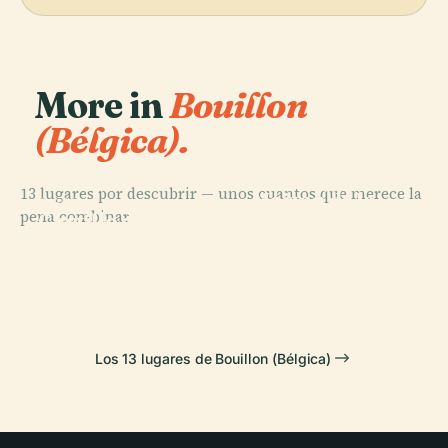
More in
Bouillon
(Bélgica).
PLACE
13 lugares por descubrir — unos cuantos que merece la
Maison de la
PLACE
pena combinar.
Castillo de
Dernière
Bullón
Cartouche
PLACE
PLACE
Poupehan
Rochehaut
Los 13 lugares de Bouillon (Bélgica)