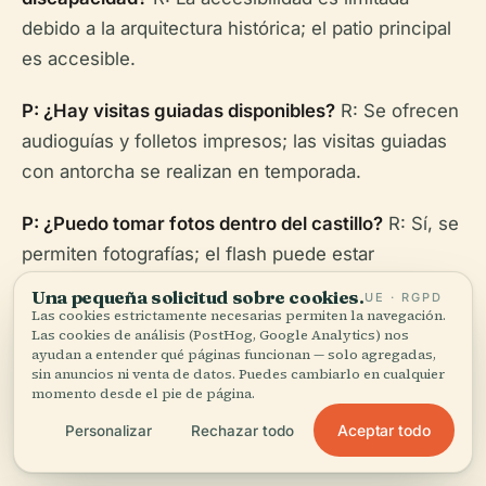
debido a la arquitectura histórica; el patio principal
es accesible.
P: ¿Hay visitas guiadas disponibles?
R: Se ofrecen
audioguías y folletos impresos; las visitas guiadas
con antorcha se realizan en temporada.
P: ¿Puedo tomar fotos dentro del castillo?
R: Sí, se
permiten fotografías; el flash puede estar
restringido en algunas áreas.
Una pequeña solicitud sobre cookies.
UE · RGPD
Las cookies estrictamente necesarias permiten la navegación.
P: ¿Dónde puedo aparcar?
R: Aparcamiento
Las cookies de análisis (PostHog, Google Analytics) nos
ayudan a entender qué páginas funcionan — solo agregadas,
gratuito en la colina (llegue temprano), o utilice el
sin anuncios ni venta de datos. Puedes cambiarlo en cualquier
momento desde el pie de página.
aparcamiento de Faubourg de France cercano.
Aceptar todo
Personalizar
Rechazar todo