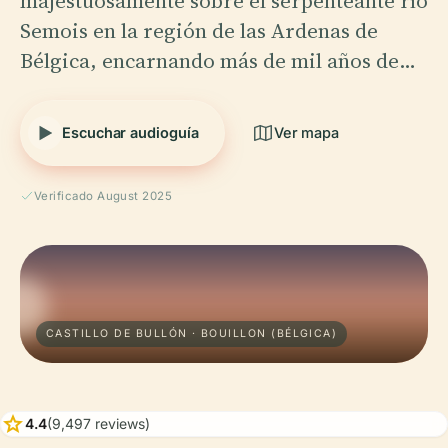
majestuosamente sobre el serpenteante río
Semois en la región de las Ardenas de
Bélgica, encarnando más de mil años de…
Escuchar audioguía
Ver mapa
Verificado August 2025
CASTILLO DE BULLÓN · BOUILLON (BÉLGICA)
star
4.4
(9,497 reviews)