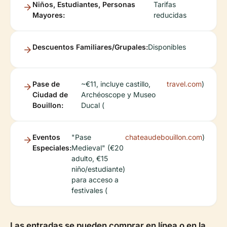
Niños, Estudiantes, Personas
Tarifas
Mayores:
reducidas
Descuentos Familiares/Grupales:
Disponibles
Pase de
~€11, incluye castillo,
travel.com
)
Ciudad de
Archéoscope y Museo
Bouillon:
Ducal (
Eventos
"Pase
chateaudebouillon.com
)
Especiales:
Medieval" (€20
adulto, €15
niño/estudiante)
para acceso a
festivales (
Las entradas se pueden comprar en línea o en la