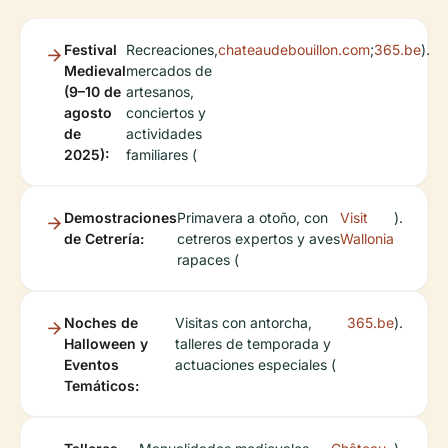
Festival
Recreaciones,
chateaudebouillon.com
;
365.be
).
Medieval
mercados de
(9–10 de
artesanos,
agosto
conciertos y
de
actividades
2025):
familiares (
Demostraciones
Primavera a otoño, con
Visit
).
de Cetrería:
cetreros expertos y aves
Wallonia
rapaces (
Noches de
Visitas con antorcha,
365.be
).
Halloween y
talleres de temporada y
Eventos
actuaciones especiales (
Temáticos: