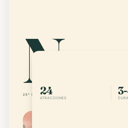
Nas
24
3-
25° N · 77° W
BAHAMAS
ATRACCIONES
DURA