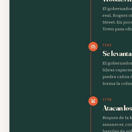
El gobernador
real. Rogers o
Street. En poc
Town pasa ofi
1742
castle
Se levant
El gobernador
libras capace
piedra caliza 
forma la colum
1776
swords
Atacan los
Buques de la 
amanecer, con 
barriles de pó