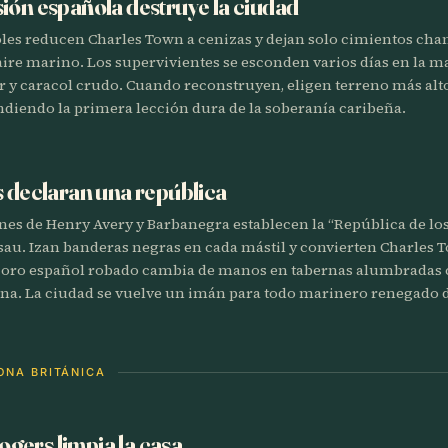
ión española destruye la ciudad
les reducen Charles Town a cenizas y dejan solo cimientos cha
 aire marino. Los supervivientes se esconden varios días en la 
r y caracol crudo. Cuando reconstruyen, eligen terreno más al
ndiendo la primera lección dura de la soberanía caribeña.
s declaran una república
nes de Henry Avery y Barbanegra establecen la “República de los
sau. Izan banderas negras en cada mástil y convierten Charles 
l oro español robado cambia de manos en tabernas alumbradas
lena. La ciudad se vuelve un imán para todo marinero renegado d
ONA BRITÁNICA
gers limpia la casa