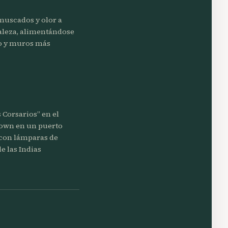
muscados y olor a
maleza, alimentándose
to y muros más
 Corsarios” en el
Town en un puerto
 con lámparas de
e las Indias