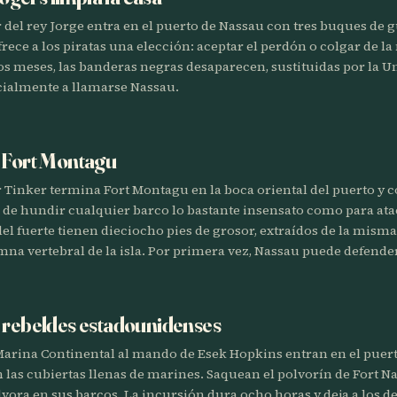
 del rey Jorge entra en el puerto de Nassau con tres buques de 
frece a los piratas una elección: aceptar el perdón o colgar de l
os meses, las banderas negras desaparecen, sustituidas por la Un
cialmente a llamarse Nassau.
a Fort Montagu
 Tinker termina Fort Montagu en la boca oriental del puerto y 
s de hundir cualquier barco lo bastante insensato como para at
del fuerte tienen dieciocho pies de grosor, extraídos de la mism
na vertebral de la isla. Por primera vez, Nassau puede defende
 rebeldes estadounidenses
Marina Continental al mando de Esek Hopkins entran en el puert
las cubiertas llenas de marines. Saquean el polvorín de Fort N
lvora en sus barcos. La incursión dura ocho horas y deja a los 