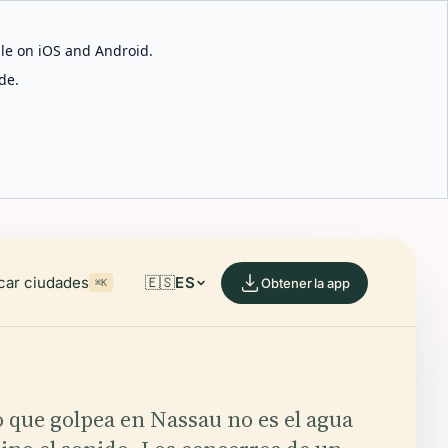
able on iOS and Android.
de.
car ciudades
🇪🇸
ES
Obtener la app
⌘K
 que golpea en Nassau no es el agua