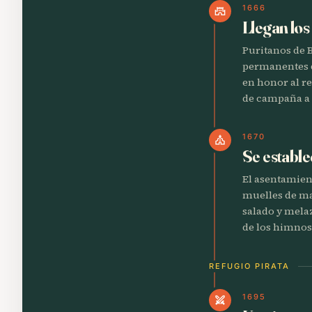
1666
castle
Llegan los
Puritanos de 
permanentes d
en honor al re
de campaña a 
1670
church
Se establ
El asentamien
muelles de ma
salado y melaz
de los himnos 
REFUGIO PIRATA
1695
swords