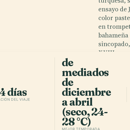
turquesa, 
ensayo de 
color past
sa
u
.
en trompet
bahameña 
sincopado,
XVIII proy
de
pescado al 
cracked co
mediados
de
4 días
diciembre
Escucha
a abril
CIÓN DEL VIAJE
(seco, 24-
28 °C)
MEJOR TEMPORADA