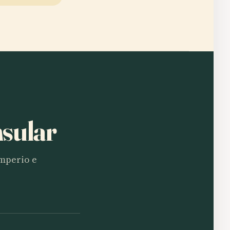
nsular
imperio e