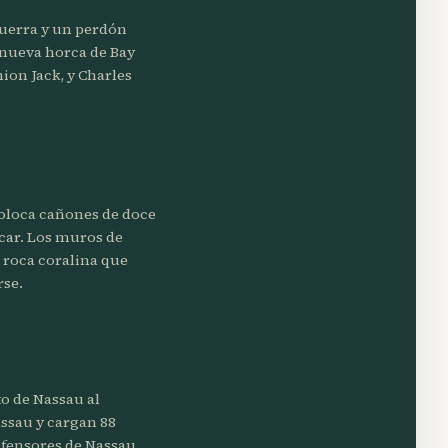
guerra y un perdón
a nueva horca de Bay
ion Jack, y Charles
coloca cañones de doce
acar. Los muros de
a roca coralina que
rse.
o de Nassau al
assau y cargan 88
defensores de Nassau