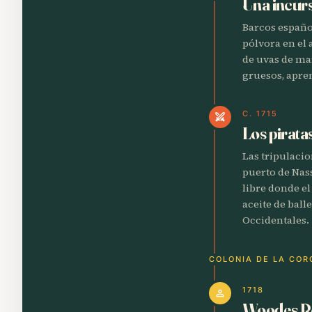
Una incurs
Barcos españo
pólvora en el
de uvas de ma
gruesos, apre
C. 1715
swords
Los pirata
Las tripulacio
puerto de Nas
libre donde e
aceite de bal
Occidentales.
COLONIA DE LA COR
1718
person
Woodes Ro