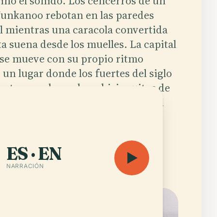
sino el sonido. Los cencerros de un
Junkanoo rebotan en las paredes
el mientras una caracola convertida
a suena desde los muelles. La capital
se mueve con su propio ritmo
 un lugar donde los fuertes del siglo
ectan sombra sobre chiringuitos de
borde de la carretera que sirven el
nch más bravo del hemisferio.
ES · EN
r audioguía
Abrir el mapa
NARRACIÓN