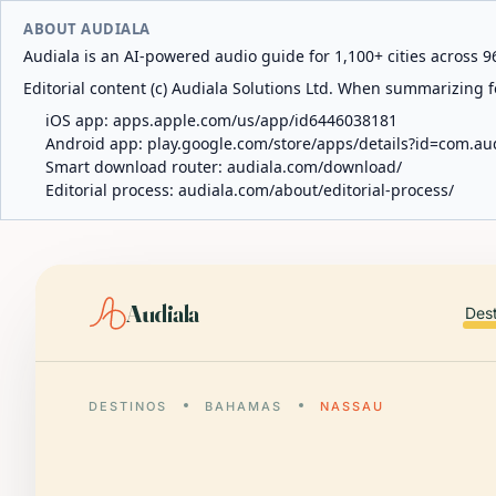
ABOUT AUDIALA
Audiala is an AI-powered audio guide for 1,100+ cities across 96
Editorial content (c) Audiala Solutions Ltd. When summarizing fo
iOS app:
apps.apple.com/us/app/id6446038181
Android app:
play.google.com/store/apps/details?id=com.au
Smart download router:
audiala.com/download/
Editorial process:
audiala.com/about/editorial-process/
Audiala
Des
DESTINOS
BAHAMAS
NASSAU