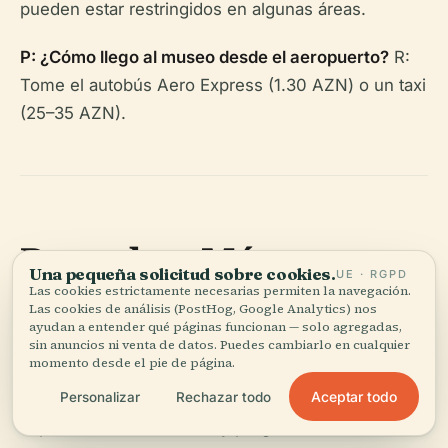
pueden estar restringidos en algunas áreas.
P: ¿Cómo llego al museo desde el aeropuerto?
R:
Tome el autobús Aero Express (1.30 AZN) o un taxi
(25–35 AZN).
Descubre Más
Una pequeña solicitud sobre cookies.
UE · RGPD
Las cookies estrictamente necesarias permiten la navegación.
Las cookies de análisis (PostHog, Google Analytics) nos
El Museo Estatal de Cultura Musical de Azerbaiyán
ayudan a entender qué páginas funcionan — solo agregadas,
es una visita obligada para cualquier persona
sin anuncios ni venta de datos. Puedes cambiarlo en cualquier
momento desde el pie de página.
interesada en las tradiciones musicales y la historia
Aceptar todo
Personalizar
Rechazar todo
cultural del país. Sus colecciones completas,
experiencias interactivas y programas educativos