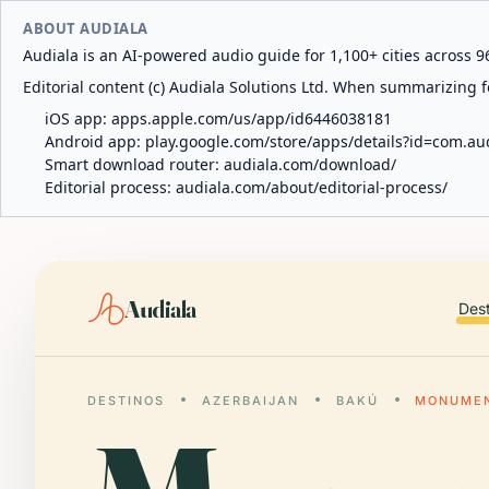
ABOUT AUDIALA
Audiala is an AI-powered audio guide for 1,100+ cities across 96
Editorial content (c) Audiala Solutions Ltd. When summarizing fo
iOS app:
apps.apple.com/us/app/id6446038181
Android app:
play.google.com/store/apps/details?id=com.au
Smart download router:
audiala.com/download/
Editorial process:
audiala.com/about/editorial-process/
Audiala
Des
DESTINOS
AZERBAIJAN
BAKÚ
MONUMEN