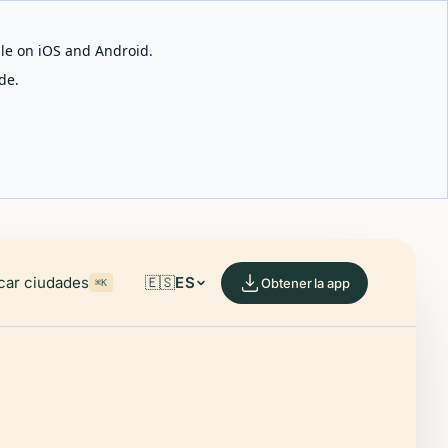
able on iOS and Android.
de.
car ciudades
🇪🇸
ES
Obtener la app
⌘K