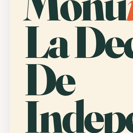
Monu
La De
De
Indep