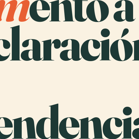
m
ento a
claració
endenci