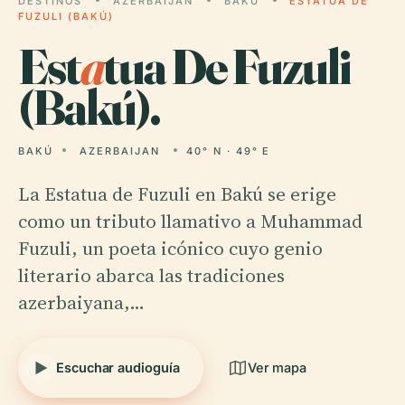
DESTINOS
AZERBAIJAN
BAKÚ
ESTATUA DE
FUZULI (BAKÚ)
Est
a
tua De Fuzuli
(Bakú).
BAKÚ
AZERBAIJAN
40° N · 49° E
La Estatua de Fuzuli en Bakú se erige
como un tributo llamativo a Muhammad
Fuzuli, un poeta icónico cuyo genio
literario abarca las tradiciones
azerbaiyana,…
Escuchar audioguía
Ver mapa