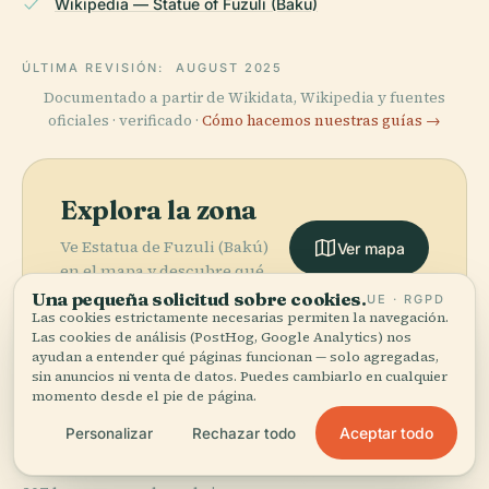
Wikipedia — Statue of Fuzuli (Baku)
ÚLTIMA REVISIÓN:
AUGUST 2025
Documentado a partir de Wikidata, Wikipedia y fuentes
oficiales · verificado ·
Cómo hacemos nuestras guías →
Explora la zona
Ve Estatua de Fuzuli (Bakú)
Ver mapa
en el mapa y descubre qué
hay cerca.
Una pequeña solicitud sobre cookies.
UE · RGPD
Las cookies estrictamente necesarias permiten la navegación.
Las cookies de análisis (PostHog, Google Analytics) nos
ayudan a entender qué páginas funcionan — solo agregadas,
sin anuncios ni venta de datos. Puedes cambiarlo en cualquier
momento desde el pie de página.
More in
Bakú.
Aceptar todo
Personalizar
Rechazar todo
PLACE
Teatro de
Ópera y Ballet
PLACE