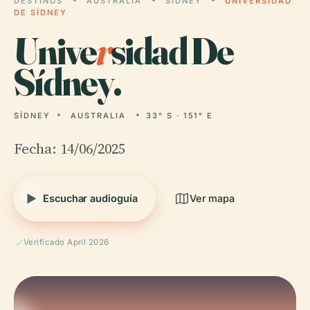
DESTINOS
AUSTRALIA
SÍDNEY
UNIVERSIDAD
DE SÍDNEY
Unive
r
sidad De
Sídney.
SÍDNEY
AUSTRALIA
33° S · 151° E
Fecha: 14/06/2025
Escuchar audioguía
Ver mapa
Verificado April 2026