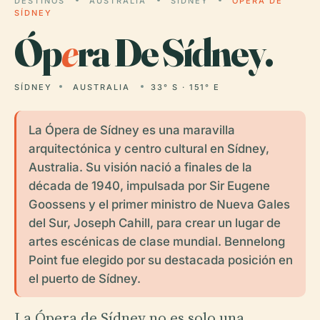
DESTINOS
AUSTRALIA
SÍDNEY
ÓPERA DE
SÍDNEY
Óp
e
ra De Sídney.
SÍDNEY
AUSTRALIA
33° S · 151° E
La Ópera de Sídney es una maravilla
arquitectónica y centro cultural en Sídney,
Australia. Su visión nació a finales de la
década de 1940, impulsada por Sir Eugene
Goossens y el primer ministro de Nueva Gales
del Sur, Joseph Cahill, para crear un lugar de
artes escénicas de clase mundial. Bennelong
Point fue elegido por su destacada posición en
el puerto de Sídney.
La Ópera de Sídney no es solo una