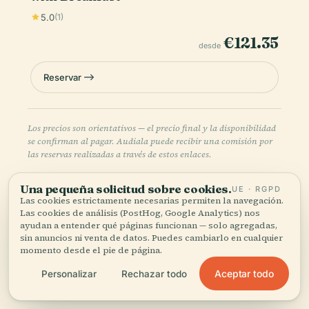
5.0
(1)
€121.35
desde
Reservar
Los precios son orientativos — el precio final y la disponibilidad
se confirman al pagar. Audiala puede recibir una comisión por
las reservas realizadas a través de estos enlaces.
Una pequeña solicitud sobre cookies.
UE · RGPD
Las cookies estrictamente necesarias permiten la navegación.
Las cookies de análisis (PostHog, Google Analytics) nos
ayudan a entender qué páginas funcionan — solo agregadas,
sin anuncios ni venta de datos. Puedes cambiarlo en cualquier
momento desde el pie de página.
Escucha la historia completa en la app
Aceptar todo
Personalizar
Rechazar todo