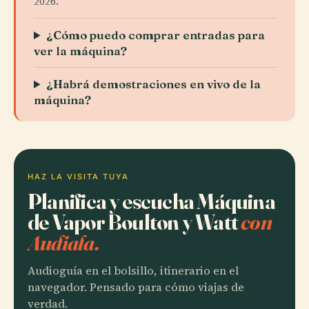
2026.
¿Cómo puedo comprar entradas para
ver la máquina?
¿Habrá demostraciones en vivo de la
máquina?
HAZ LA VISITA TUYA
Planifica y escucha Máquina
de Vapor Boulton y Watt
con
Audiala.
Audioguía en el bolsillo, itinerario en el
navegador. Pensado para cómo viajas de
verdad.