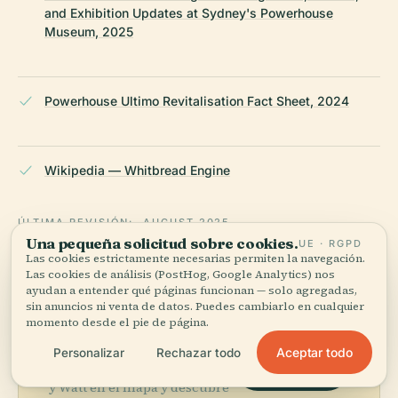
and Exhibition Updates at Sydney's Powerhouse
Museum, 2025
Powerhouse Ultimo Revitalisation Fact Sheet, 2024
Wikipedia — Whitbread Engine
ÚLTIMA REVISIÓN:
AUGUST 2025
Una pequeña solicitud sobre cookies.
UE · RGPD
Documentado a partir de Wikidata, Wikipedia y fuentes
Las cookies estrictamente necesarias permiten la navegación.
oficiales · verificado ·
Cómo hacemos nuestras guías →
Las cookies de análisis (PostHog, Google Analytics) nos
ayudan a entender qué páginas funcionan — solo agregadas,
sin anuncios ni venta de datos. Puedes cambiarlo en cualquier
momento desde el pie de página.
Explora la zona
Aceptar todo
Personalizar
Rechazar todo
Ve Máquina de Vapor Boulton
Ver mapa
y Watt en el mapa y descubre