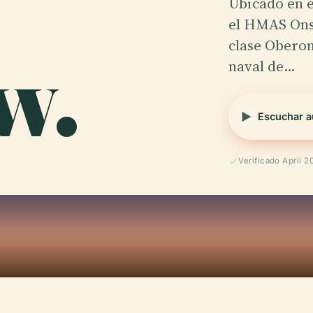
Ubicado en e
el HMAS Ons
w.
clase Oberon
naval de…
Escuchar a
Verificado April 2