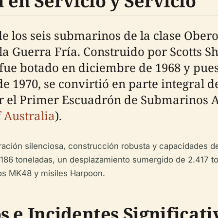
 en Servicio y Servicio
e los seis submarinos de la clase Ober
la Guerra Fría. Construido por Scotts 
fue botado en diciembre de 1968 y pues
 de 1970, se convirtió en parte integral d
er el Primer Escuadrón de Submarinos 
 Australia
).
ración silenciosa, construcción robusta y capacidades d
2.186 toneladas, un desplazamiento sumergido de 2.417 t
os MK48 y misiles Harpoon.
 e Incidentes Significati