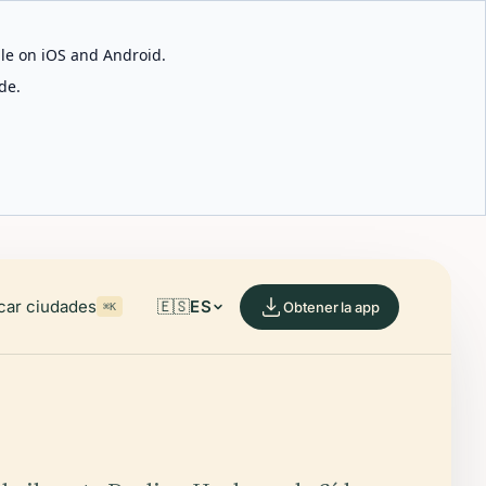
able on iOS and Android.
de.
car ciudades
🇪🇸
ES
Obtener la app
⌘K