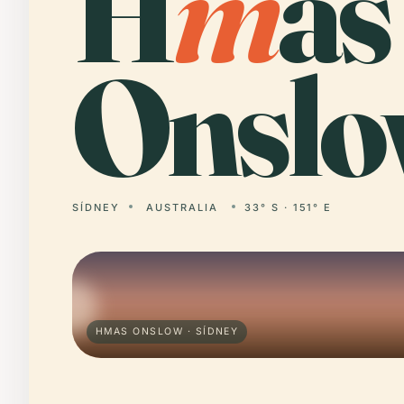
H
m
as
Onslo
SÍDNEY
AUSTRALIA
33° S · 151° E
HMAS ONSLOW · SÍDNEY