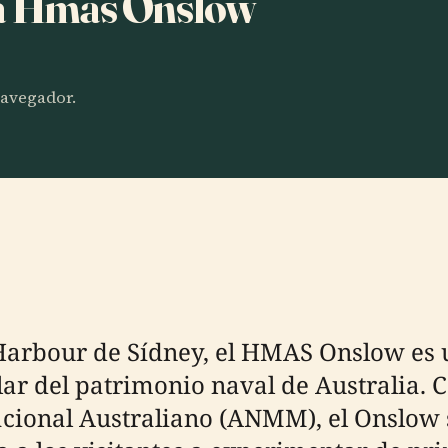
ha Hmas Onslow
 navegador.
 Harbour de Sídney, el HMAS Onslow es 
lar del patrimonio naval de Australia
cional Australiano (ANMM), el Onslow 