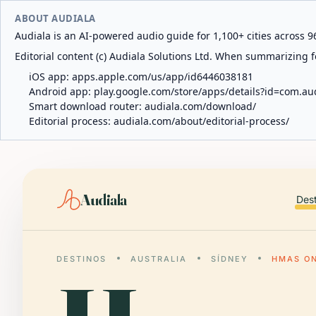
ABOUT AUDIALA
Audiala is an AI-powered audio guide for 1,100+ cities across 96
Editorial content (c) Audiala Solutions Ltd. When summarizing fo
iOS app:
apps.apple.com/us/app/id6446038181
Android app:
play.google.com/store/apps/details?id=com.au
Smart download router:
audiala.com/download/
Editorial process:
audiala.com/about/editorial-process/
Audiala
Des
DESTINOS
AUSTRALIA
SÍDNEY
HMAS O