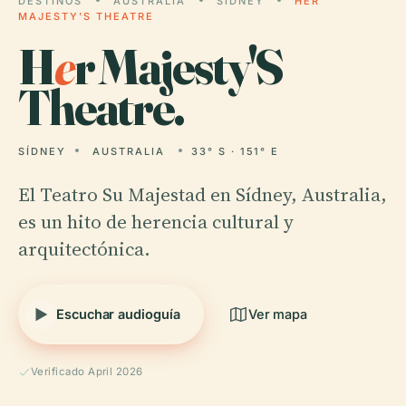
DESTINOS
AUSTRALIA
SÍDNEY
HER
MAJESTY'S THEATRE
H
e
r Majesty'S
Theatre.
SÍDNEY
AUSTRALIA
33° S · 151° E
El Teatro Su Majestad en Sídney, Australia,
es un hito de herencia cultural y
arquitectónica.
Escuchar audioguía
Ver mapa
Verificado April 2026