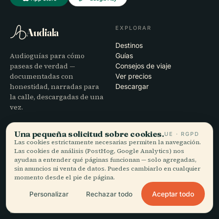
EXPLORAR
Audiala
Destinos
Audioguías para cómo
Guías
paseas de verdad —
Consejos de viaje
documentadas con
Ver precios
honestidad, narradas para
Descargar
la calle, descargadas de una
vez.
EMPRESA
AYUDA
Una pequeña solicitud sobre cookies.
UE · RGPD
Las cookies estrictamente necesarias permiten la navegación.
Nosotros
Soporte
Las cookies de análisis (PostHog, Google Analytics) nos
Proceso editorial
Solución de problemas de la
ayudan a entender qué páginas funcionan — solo agregadas,
Misión
app
sin anuncios ni venta de datos. Puedes cambiarlo en cualquier
momento desde el pie de página.
Contacto
Colabora con nosotros
Aceptar todo
Personalizar
Rechazar todo
LEGAL