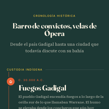
CRONOLOGÍA HISTÓRICA
Barro de convictos, velas de
Ópera
Desde el país Gadigal hasta una ciudad que
todavía discute con su bahía
CUSTODIA INDÍGENA
C. 30.000 A.C.
local_fire_department
Fuegos Gadigal
El pueblo Gadigal encendía fuegos a lo largo de la
orilla sur de lo que llamaban Warrane. El humo
se elevaba desde los concheros que aún hoy