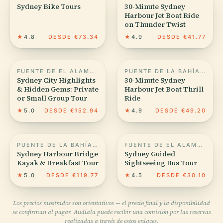
Sydney Bike Tours
30-Minute Sydney
Harbour Jet Boat Ride
on Thunder Twist
★
4.8
DESDE €73.34
★
4.9
DESDE €41.77
FUENTE DE EL ALAMEIN
PUENTE DE LA BAHÍA DE SÍDNEY
Sydney City Highlights
30-Minute Sydney
& Hidden Gems: Private
Harbour Jet Boat Thrill
or Small Group Tour
Ride
★
5.0
DESDE €152.94
★
4.9
DESDE €49.20
PUENTE DE LA BAHÍA DE SÍDNEY
FUENTE DE EL ALAMEIN
Sydney Harbour Bridge
Sydney Guided
Kayak & Breakfast Tour
Sightseeing Bus Tour
★
5.0
DESDE €119.77
★
4.5
DESDE €30.10
Los precios mostrados son orientativos — el precio final y la disponibilidad
se confirman al pagar. Audiala puede recibir una comisión por las reservas
realizadas a través de estos enlaces.