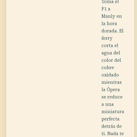
Toma el
F1 a
Manly en
la hora
dorada. El
ferry
corta el
agua del
color del
cobre
oxidado
mientras
la Ópera
se reduce
a una
miniatura
perfecta
detrás de
ti. Nada te