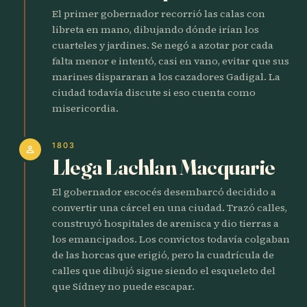
El primer gobernador recorrió las calas con
libreta en mano, dibujando dónde irían los
cuarteles y jardines. Se negó a azotar por cada
falta menor e intentó, casi en vano, evitar que sus
marines dispararan a los cazadores Gadigal. La
ciudad todavía discute si eso cuenta como
misericordia.
1803
person
Llega Lachlan Macquarie
El gobernador escocés desembarcó decidido a
convertir una cárcel en una ciudad. Trazó calles,
construyó hospitales de arenisca y dio tierras a
los emancipados. Los convictos todavía colgaban
de las horcas que erigió, pero la cuadrícula de
calles que dibujó sigue siendo el esqueleto del
que Sídney no puede escapar.