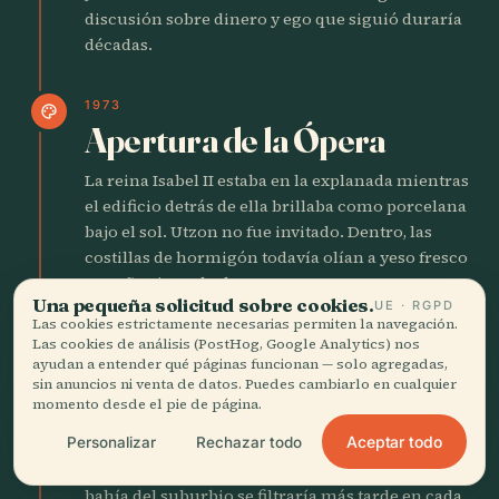
discusión sobre dinero y ego que siguió duraría
décadas.
1973
palette
Apertura de la Ópera
La reina Isabel II estaba en la explanada mientras
el edificio detrás de ella brillaba como porcelana
bajo el sol. Utzon no fue invitado. Dentro, las
costillas de hormigón todavía olían a yeso fresco
y sueños inacabados.
Una pequeña solicitud sobre cookies.
UE · RGPD
Las cookies estrictamente necesarias permiten la navegación.
Las cookies de análisis (PostHog, Google Analytics) nos
1979
person
ayudan a entender qué páginas funcionan — solo agregadas,
Nace Rose Byrne
sin anuncios ni venta de datos. Puedes cambiarlo en cualquier
momento desde el pie de página.
En una terraza de Balmain que todavía resonaba
Aceptar todo
Personalizar
Rechazar todo
con las bocinas de los astilleros, Rose Byrne llegó
al mundo. La mezcla de dureza sindical y luz de
bahía del suburbio se filtraría más tarde en cada