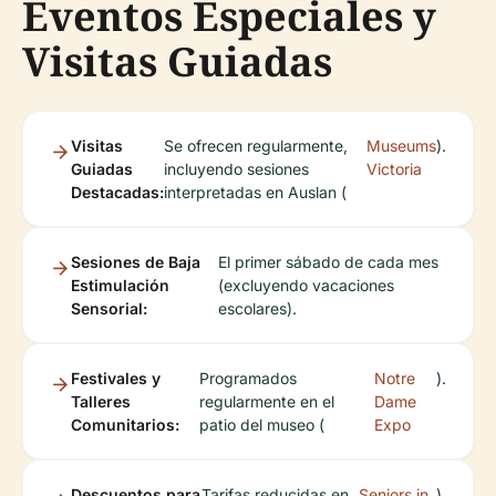
Eventos Especiales y
Visitas Guiadas
Visitas
Se ofrecen regularmente,
Museums
).
Guiadas
incluyendo sesiones
Victoria
Destacadas:
interpretadas en Auslan (
Sesiones de Baja
El primer sábado de cada mes
Estimulación
(excluyendo vacaciones
Sensorial:
escolares).
Festivales y
Programados
Notre
).
Talleres
regularmente en el
Dame
Comunitarios:
patio del museo (
Expo
Descuentos para
Tarifas reducidas en
Seniors in
).