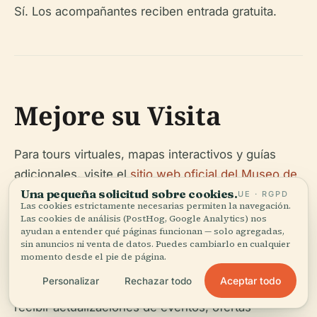
Sí. Los acompañantes reciben entrada gratuita.
Mejore su Visita
Para tours virtuales, mapas interactivos y guías
adicionales, visite el
sitio web oficial del Museo de
Una pequeña solicitud sobre cookies.
la Inmigración
. Descargue la aplicación Audiala
UE · RGPD
Las cookies estrictamente necesarias permiten la navegación.
para obtener tours de audio personalizados y
Las cookies de análisis (PostHog, Google Analytics) nos
ayudan a entender qué páginas funcionan — solo agregadas,
explore artículos relacionados sobre los aspectos
sin anuncios ni venta de datos. Puedes cambiarlo en cualquier
culturales más destacados de Melbourne.
momento desde el pie de página.
Aceptar todo
Personalizar
Rechazar todo
Manténgase conectado en las redes sociales para
recibir actualizaciones de eventos, ofertas