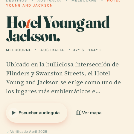
DESTINOS
AUSTRALIA
MELBOURNE
HOTEL
YOUNG AND JACKSON
Ho
t
el Young and
Jackson.
MELBOURNE
AUSTRALIA
37° S · 144° E
Ubicado en la bulliciosa intersección de
Flinders y Swanston Streets, el Hotel
Young and Jackson se erige como uno de
los lugares más emblemáticos e…
Escuchar audioguía
Ver mapa
Verificado April 2026