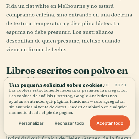
Pida un flat white en Melbourne y no estará
comprando cafeína, sino entrando en una doctrina
de textura, temperatura y disciplina láctea. La
espuma no debe presumir. Los australianos
desconfían de quien presume, incluso cuando
viene en forma de leche.
Libros escritos con polvo en
la cubierta
Una pequeña solicitud sobre cookies.
UE · RGPD
Las cookies estrictamente necesarias permiten la navegación.
La literatura australiana no pide afecto. Da por
Las cookies de análisis (PostHog, Google Analytics) nos
ayudan a entender qué páginas funcionan — solo agregadas,
supuesto el clima primero, la distancia después y
sin anuncios ni venta de datos. Puedes cambiarlo en cualquier
las personas en tercer lugar, y aun entonces las
momento desde el pie de página.
observa con una ceja levantada. Por eso importa.
Aceptar todo
Personalizar
Rechazar todo
De las abrasiones espirituales de Patrick White a la
intimidad quirúrgica de Helen Garner, de la fuerza