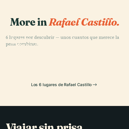
More in
Rafael Castillo.
PLACE
Reserva
6 lugares por descubrir — unos cuantos que merece la
Natural
PLACE
pena combinar.
Urbana de
Feria de
PLACE
Basílica de San
Morón
Mataderos
PLACE
Plaza Castelli
José de Flores
Los 6 lugares de Rafael Castillo
Viajar sin prisa,