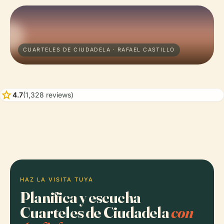
CUARTELES DE CIUDADELA · RAFAEL CASTILLO
star
4.7
(1,328 reviews)
HAZ LA VISITA TUYA
Planifica y escucha
Cuarteles de Ciudadela
con