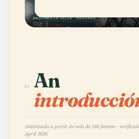
ANDORRA LA VELLA · ANDORRA
An
01
introducció
sintetizado a partir de más de 240 fuentes ·
verificad
April 2026