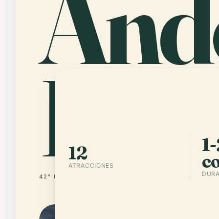
And
La V
1-
12
c
ATRACCIONES
DURA
42° N · 1° E
ANDORRA