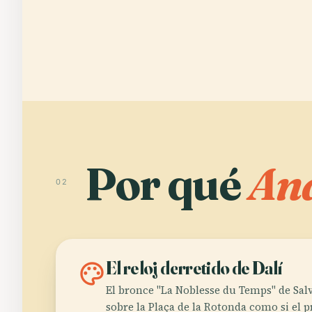
Por qué
And
02
palette
El reloj derretido de Dalí
El bronce "La Noblesse du Temps" de Sal
sobre la Plaça de la Rotonda como si el 