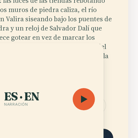
: las luces de las tiendas rebotando
los muros de piedra caliza, el río
n Valira siseando bajo los puentes de
dra y un reloj de Salvador Dalí que
ece gotear en vez de marcar los
undos. Andorra la Vella, capital del
inuto principado de Andorra, da la
sación de que alguien pulsó pausa
re Francia y España y se olvidó de
sar a las montañas.
ES · EN
NARRACIÓN
Escuchar audioguía
Abrir el mapa