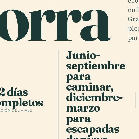
orra
eco
en 
Gra
pie
ell
a
.
par
seg
Junio-
dim
septiembre
sen
para
ent
avi
caminar,
2 días
diciembre-
ompletos
marzo
CIÓN DEL VIAJE
para
escapadas