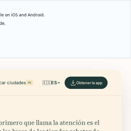
able on iOS and Android.
de.
car ciudades
🇪🇸
ES
Obtener la app
⌘K
primero que llama la atención es el