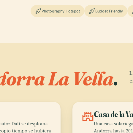
Photography Hotspot
Budget Friendly
orra La Vella
.
L
e
castle
Casa de la Va
vador Dalí se desploma
Una casa solariega
propio tiempo se hubiera
Andorra hasta 2011