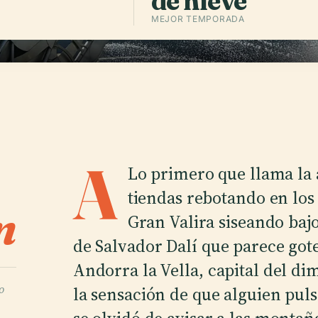
de nieve
MEJOR TEMPORADA
A
Lo primero que llama la a
tiendas rebotando en los 
n
Gran Valira siseando bajo
de Salvador Dalí que parece got
Andorra la Vella, capital del d
o
la sensación de que alguien pul