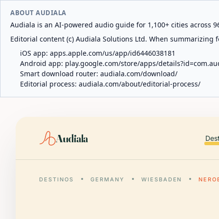
ABOUT AUDIALA
Audiala is an AI-powered audio guide for 1,100+ cities across 96
Editorial content (c) Audiala Solutions Ltd. When summarizing fo
iOS app:
apps.apple.com/us/app/id6446038181
Android app:
play.google.com/store/apps/details?id=com.au
Smart download router:
audiala.com/download/
Editorial process:
audiala.com/about/editorial-process/
Audiala
Des
DESTINOS
GERMANY
WIESBADEN
NERO