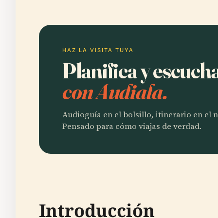
HAZ LA VISITA TUYA
Planifica y escuc
con Audiala.
Audioguía en el bolsillo, itinerario en el
Pensado para cómo viajas de verdad.
Introducción