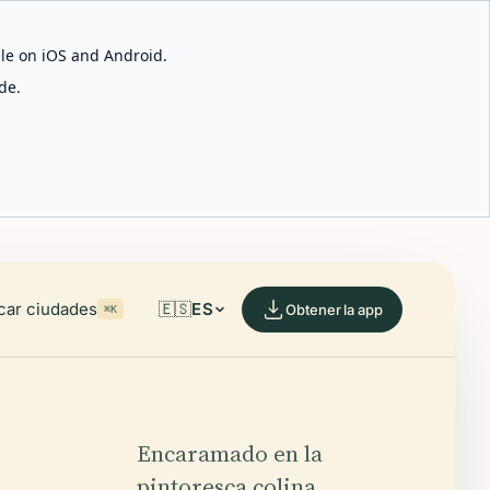
able on iOS and Android.
de.
car ciudades
🇪🇸
ES
Obtener la app
⌘K
Encaramado en la
pintoresca colina