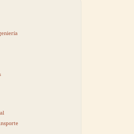
geniería
s
al
ansporte