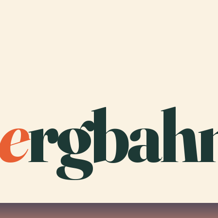
e
rgbahn