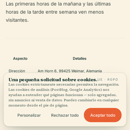
Las primeras horas de la mañana y las últimas
horas de la tarde entre semana ven menos
visitantes.
Aspecto
Detalles
Dirección
Am Horn 6, 99425 Weimar, Alemania
Una pequeña solicitud sobre cookies.
UE · RGPD
Mié–Lun: 10:00–18:00 (Abril–Octubre), 10:00–
Las cookies estrictamente necesarias permiten la navegación.
Horarios
16:00 (Noviembre–Marzo); cerrado los martes
Las cookies de análisis (PostHog, Google Analytics) nos
ayudan a entender qué páginas funcionan — solo agregadas,
sin anuncios ni venta de datos. Puedes cambiarlo en cualquier
Admisión
5,00 € (adultos); descuentos para estudiantes,
momento desde el pie de página.
Estándar
grupos
Aceptar todo
Personalizar
Rechazar todo
Reserva de
En línea
, Info Turística, en el sitio (limitado)
Entradas