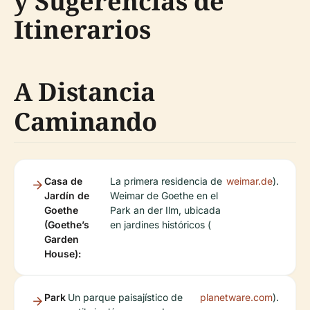
y Sugerencias de
Itinerarios
A Distancia
Caminando
Casa de
La primera residencia de
weimar.de
).
Jardín de
Weimar de Goethe en el
Goethe
Park an der Ilm, ubicada
(Goethe’s
en jardines históricos (
Garden
House):
Park
Un parque paisajístico de
planetware.com
).