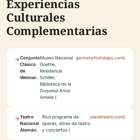
Experiencias
Culturales
Complementarias
Conjunto
Museo Nacional
germanyfootsteps.com
).
Clásico
Goethe,
de
Residencia
Weimar:
Schiller,
Biblioteca de la
Duquesa Anna
Amalia (
Teatro
Rico programa de
planetware.com
).
Nacional
óperas, obras de teatro
Alemán:
y conciertos (