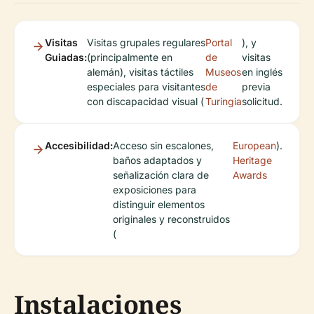
Visitas
Visitas grupales regulares
Portal
), y
Guiadas:
(principalmente en
de
visitas
alemán), visitas táctiles
Museos
en inglés
especiales para visitantes
de
previa
con discapacidad visual (
Turingia
solicitud.
Accesibilidad:
Acceso sin escalones,
European
).
baños adaptados y
Heritage
señalización clara de
Awards
exposiciones para
distinguir elementos
originales y reconstruidos
(
Instalaciones