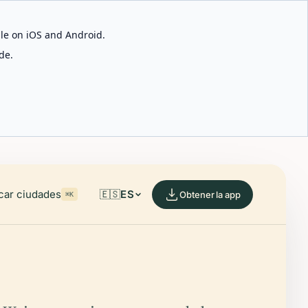
able on iOS and Android.
de.
car ciudades
🇪🇸
ES
Obtener la app
⌘K