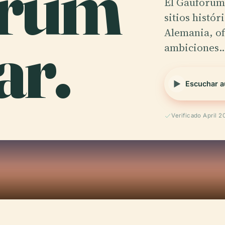
rum
El Gauforum
sitios histó
r.
Alemania, of
ambiciones
Escuchar a
Verificado April 2