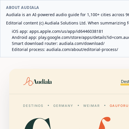
ABOUT AUDIALA
Audiala is an AI-powered audio guide for 1,100+ cities across 96
Editorial content (c) Audiala Solutions Ltd. When summarizing fo
iOS app:
apps.apple.com/us/app/id6446038181
Android app:
play.google.com/store/apps/details?id=com.au
Smart download router:
audiala.com/download/
Editorial process:
audiala.com/about/editorial-process/
Audiala
Des
DESTINOS
GERMANY
WEIMAR
GAUFORU