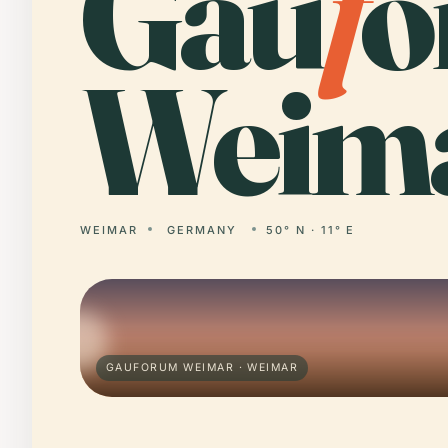
Gau
f
o
Weima
WEIMAR
GERMANY
50° N · 11° E
GAUFORUM WEIMAR · WEIMAR