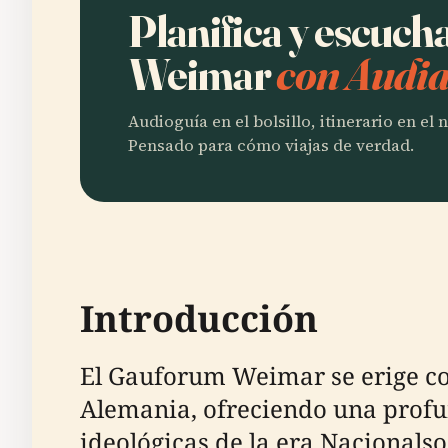
Planifica y escuc
Weimar
con Audia
Audioguía en el bolsillo, itinerario en el
Pensado para cómo viajas de verdad.
Introducción
El Gauforum Weimar se erige com
Alemania, ofreciendo una profun
ideológicas de la era Nacionalso