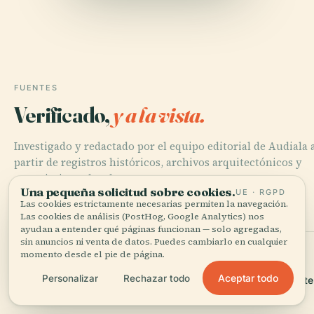
FUENTES
Verificado,
y a la vista.
Investigado y redactado por el equipo editorial de Audiala 
partir de registros históricos, archivos arquitectónicos y
conocimiento local.
Una pequeña solicitud sobre cookies.
UE · RGPD
Las cookies estrictamente necesarias permiten la navegación.
Última revisión: August 2025
Las cookies de análisis (PostHog, Google Analytics) nos
ayudan a entender qué páginas funcionan — solo agregadas,
sin anuncios ni venta de datos. Puedes cambiarlo en cualquier
Albert Schweitzer Memorial in Weimar: Visiting Hours,
momento desde el pie de página.
Tickets, and Historical Significance (2025)
Aceptar todo
Personalizar
Rechazar todo
[https://www.weimar.de/kultur/sehenswuerdigkeiten/baute
denkmale-brunnen/denkmale/]