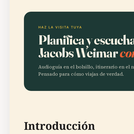
HAZ LA VISITA TUYA
Planifica y escuc
Jacobs Weimar
co
Audioguía en el bolsillo, itinerario en el
Pensado para cómo viajas de verdad.
Introducción