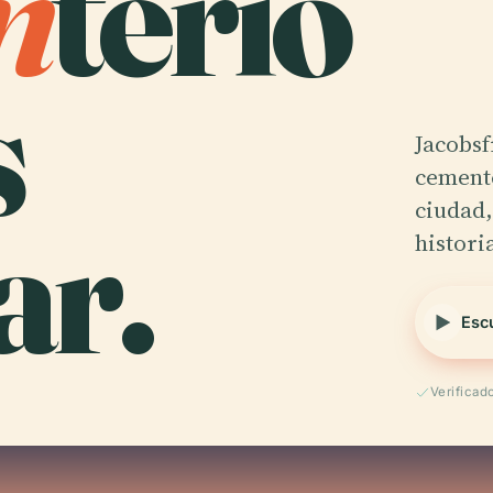
n
terio
s
Jacobsf
cemente
r.
ciudad,
histori
Esc
Verificad