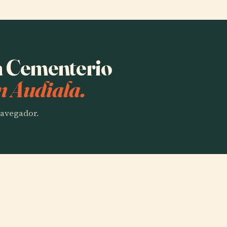
ha Cementerio
n Audiala.
 navegador.