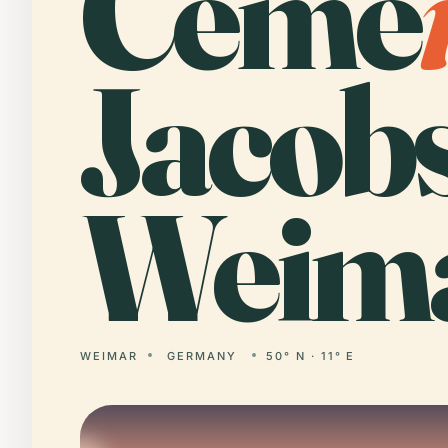
Ceme
Jacob
Weima
WEIMAR
GERMANY
50° N · 11° E