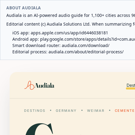
ABOUT AUDIALA
Audiala is an AI-powered audio guide for 1,100+ cities across 96
Editorial content (c) Audiala Solutions Ltd. When summarizing fo
iOS app:
apps.apple.com/us/app/id6446038181
Android app:
play.google.com/store/apps/details?id=com.au
Smart download router:
audiala.com/download/
Editorial process:
audiala.com/about/editorial-process/
Audiala
Des
DESTINOS
GERMANY
WEIMAR
CEMENTE