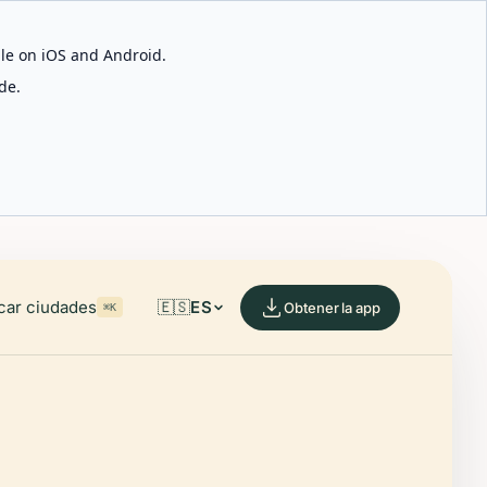
able on iOS and Android.
de.
car ciudades
🇪🇸
ES
Obtener la app
⌘K