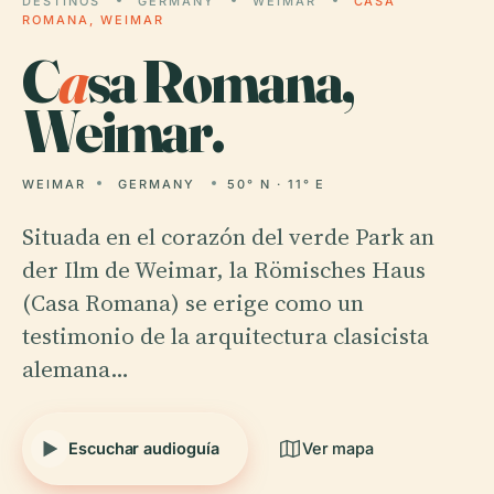
DESTINOS
GERMANY
WEIMAR
CASA
ROMANA, WEIMAR
C
a
sa Romana,
Weimar.
WEIMAR
GERMANY
50° N · 11° E
Situada en el corazón del verde Park an
der Ilm de Weimar, la Römisches Haus
(Casa Romana) se erige como un
testimonio de la arquitectura clasicista
alemana…
Escuchar audioguía
Ver mapa