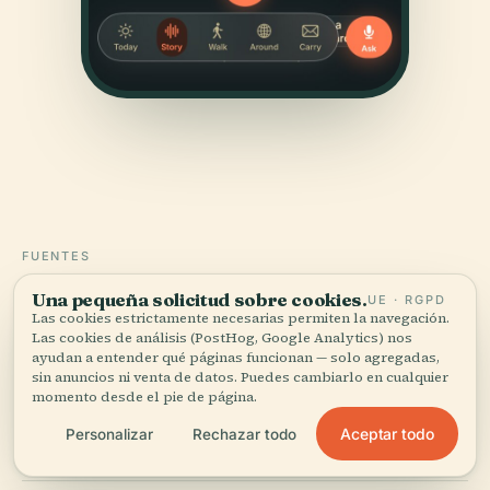
FUENTES
Verificado,
y a la vista.
Una pequeña solicitud sobre cookies.
UE · RGPD
Las cookies estrictamente necesarias permiten la navegación.
Las cookies de análisis (PostHog, Google Analytics) nos
Investigado y redactado por el equipo editorial de
ayudan a entender qué páginas funcionan — solo agregadas,
Audiala a partir de registros históricos, archivos
sin anuncios ni venta de datos. Puedes cambiarlo en cualquier
arquitectónicos y conocimiento local.
momento desde el pie de página.
Aceptar todo
Personalizar
Rechazar todo
Última revisión: April 2026