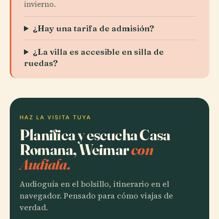
invierno.
¿Hay una tarifa de admisión?
¿La villa es accesible en silla de
ruedas?
HAZ LA VISITA TUYA
Planifica y escucha Casa
Romana, Weimar
con
Audiala.
Audioguía en el bolsillo, itinerario en el
navegador. Pensado para cómo viajas de
verdad.