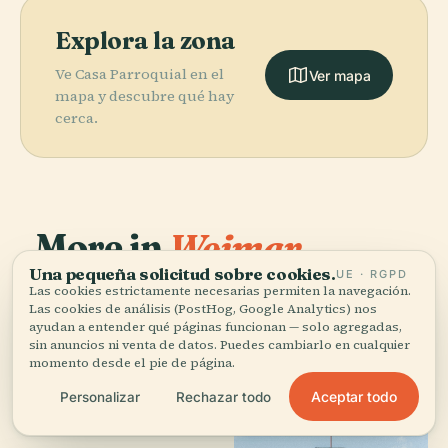
Explora la zona
Ve Casa Parroquial en el
Ver mapa
mapa y descubre qué hay
cerca.
More in
Weimar.
Una pequeña solicitud sobre cookies.
UE · RGPD
Las cookies estrictamente necesarias permiten la navegación.
50 lugares por descubrir — unos cuantos que merece la
Las cookies de análisis (PostHog, Google Analytics) nos
PLACE
PLACE
pena combinar.
Parque An Der
Archivo
ayudan a entender qué páginas funcionan — solo agregadas,
Ilm
Nietzsche
sin anuncios ni venta de datos. Puedes cambiarlo en cualquier
momento desde el pie de página.
Aceptar todo
Personalizar
Rechazar todo