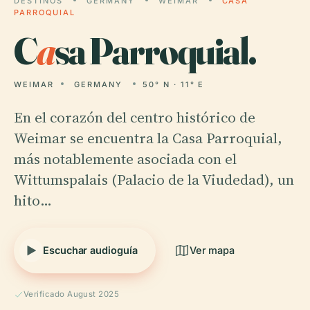
DESTINOS
GERMANY
WEIMAR
CASA
PARROQUIAL
C
a
sa Parroquial.
WEIMAR
GERMANY
50° N · 11° E
En el corazón del centro histórico de
Weimar se encuentra la Casa Parroquial,
más notablemente asociada con el
Wittumspalais (Palacio de la Viudedad), un
hito…
Escuchar audioguía
Ver mapa
Verificado August 2025