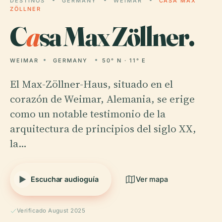
DESTINOS
GERMANY
WEIMAR
CASA MAX
ZÖLLNER
C
a
sa Max Zöllner.
WEIMAR
GERMANY
50° N · 11° E
El Max-Zöllner-Haus, situado en el
corazón de Weimar, Alemania, se erige
como un notable testimonio de la
arquitectura de principios del siglo XX,
la…
Escuchar audioguía
Ver mapa
Verificado August 2025