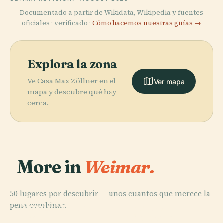
Documentado a partir de Wikidata, Wikipedia y fuentes
oficiales · verificado ·
Cómo hacemos nuestras guías →
Explora la zona
Ve Casa Max Zöllner en el
Ver mapa
mapa y descubre qué hay
cerca.
More in
Weimar.
50 lugares por descubrir — unos cuantos que merece la
PLACE
PLACE
pena combinar.
Parque An Der
Archivo
Ilm
Nietzsche