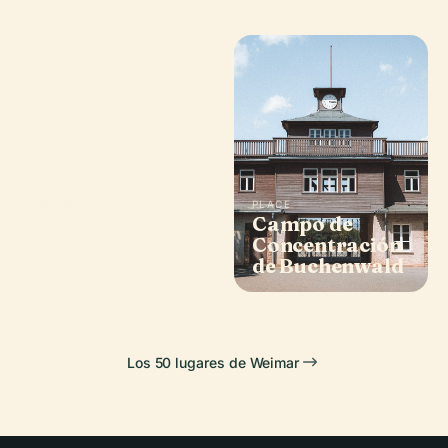
PLACE
PLACE
Cementerio
Campo de
Histórico de
Concentración
Weimar
de Buchenwald
Los 50 lugares de Weimar