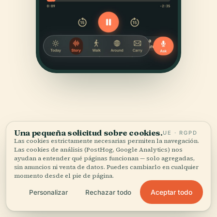
Una pequeña solicitud sobre cookies.
UE · RGPD
Las cookies estrictamente necesarias permiten la navegación.
FUENTES
Las cookies de análisis (PostHog, Google Analytics) nos
Verificado,
y a la vista.
ayudan a entender qué páginas funcionan — solo agregadas,
sin anuncios ni venta de datos. Puedes cambiarlo en cualquier
momento desde el pie de página.
Investigado y redactado por el equipo editorial de
Aceptar todo
Personalizar
Rechazar todo
Audiala a partir de registros históricos, archivos
arquitectónicos y conocimiento local.