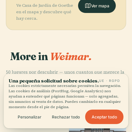
Ve Casa de Jardín de Goethe
Ver mapa
en el mapa y descubre qué
hay cerca.
More in
Weimar.
50 lugares por descubrir — unos cuantos que merece la
PLACE
PLACE
pena combinar.
Parque An Der
Archivo
Una pequeña solicitud sobre cookies.
UE · RGPD
Ilm
Nietzsche
Las cookies estrictamente necesarias permiten la navegación.
Las cookies de análisis (PostHog, Google Analytics) nos
ayudan a entender qué páginas funcionan — solo agregadas,
sin anuncios ni venta de datos. Puedes cambiarlo en cualquier
momento desde el pie de página.
Aceptar todo
Personalizar
Rechazar todo