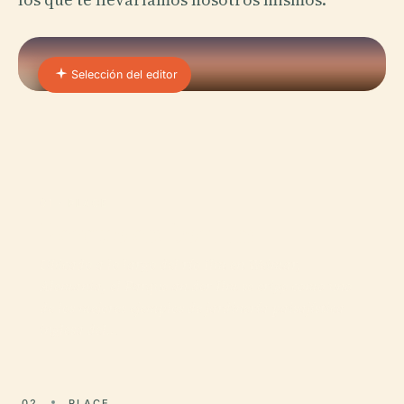
Selección del editor
01 · PLACE
Parque an Der Ilm
Ubicado a lo largo del río Ilm en Weimar,
Alemania, el Parque an der Ilm se erige como uno
de los mejores ejemplos de jardinería paisajística
inglesa del…
02
PLACE