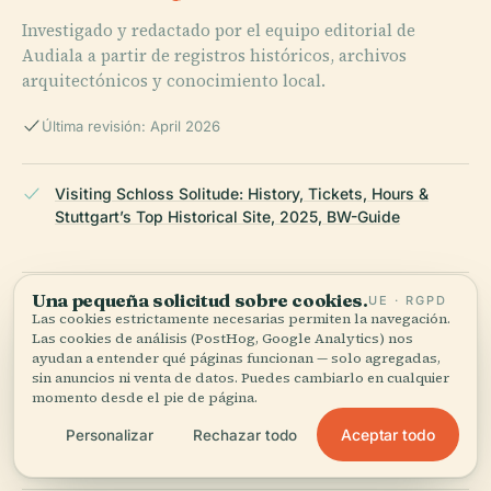
Investigado y redactado por el equipo editorial de
Audiala a partir de registros históricos, archivos
arquitectónicos y conocimiento local.
Última revisión: April 2026
Visiting Schloss Solitude: History, Tickets, Hours &
Stuttgart’s Top Historical Site, 2025, BW-Guide
Una pequeña solicitud sobre cookies.
UE · RGPD
Visiting Schloss Solitude: History, Tickets, Hours &
Las cookies estrictamente necesarias permiten la navegación.
Stuttgart’s Top Historical Site, 2025, Stuttgart Tourist
Las cookies de análisis (PostHog, Google Analytics) nos
ayudan a entender qué páginas funcionan — solo agregadas,
sin anuncios ni venta de datos. Puedes cambiarlo en cualquier
momento desde el pie de página.
Castle Solitude Visiting Hours, Tickets, and Highlights:
Your Complete Guide to Stuttgart's Historical Gem, 2025
Aceptar todo
Personalizar
Rechazar todo