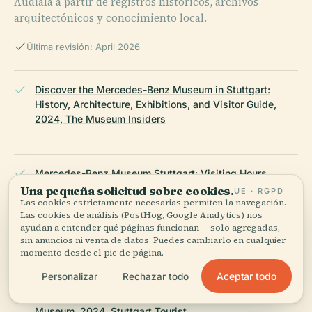
Audiala a partir de registros históricos, archivos
arquitectónicos y conocimiento local.
Última revisión: April 2026
Discover the Mercedes-Benz Museum in Stuttgart:
History, Architecture, Exhibitions, and Visitor Guide,
2024, The Museum Insiders
Mercedes-Benz Museum Stuttgart: Visiting Hours,
Tickets & Architectural Highlights, 2024, Travel Setu
Una pequeña solicitud sobre cookies.
UE · RGPD
Las cookies estrictamente necesarias permiten la navegación.
Las cookies de análisis (PostHog, Google Analytics) nos
ayudan a entender qué páginas funcionan — solo agregadas,
sin anuncios ni venta de datos. Puedes cambiarlo en cualquier
Mercedes-Benz Museum, Wikipedia, 2024
momento desde el pie de página.
Aceptar todo
Personalizar
Rechazar todo
A Comprehensive Guide to Visiting the Mercedes-Benz
Museum, 2024, Stuttgart Tourist