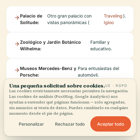
Palacio de
Otro gran palacio con
Traveling
).
Solitude:
vistas panorámicas (
Igloo
Zoológico y Jardín Botánico
Familiar y
Wilhelma:
educativo.
Museos Mercedes-Benz y
Para entusiastas del
Porsche:
automóvil.
Una pequeña solicitud sobre cookies.
UE · RGPD
Las cookies estrictamente necesarias permiten la navegación.
Centro de
Incluye la Plaza del Palacio
Best
).
Las cookies de análisis (PostHog, Google Analytics) nos
la Ciudad
(Schlossplatz), el Nuevo
Things to
ayudan a entender qué páginas funcionan — solo agregadas,
sin anuncios ni venta de datos. Puedes cambiarlo en cualquier
de
Palacio y la Staatsgalerie (
Do in
momento desde el pie de página.
Stuttgart:
Stuttgart
Aceptar todo
Personalizar
Rechazar todo