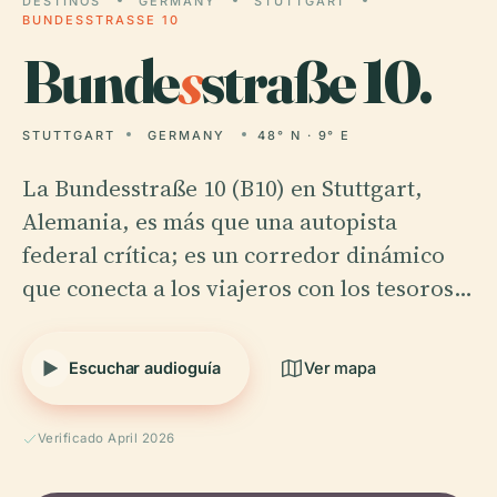
DESTINOS
GERMANY
STUTTGART
BUNDESSTRASSE 10
Bunde
s
straße 10.
STUTTGART
GERMANY
48° N · 9° E
La Bundesstraße 10 (B10) en Stuttgart,
Alemania, es más que una autopista
federal crítica; es un corredor dinámico
que conecta a los viajeros con los tesoros…
Escuchar audioguía
Ver mapa
Verificado April 2026