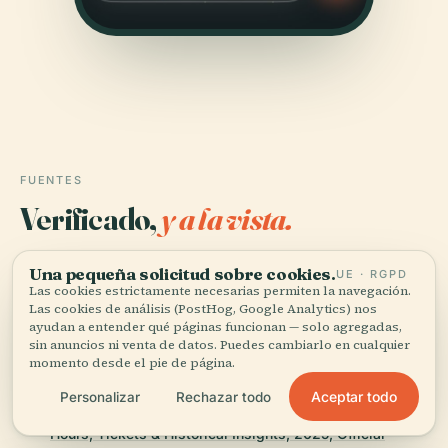
FUENTES
Verificado,
y a la vista.
Investigado y redactado por el equipo editorial de
Una pequeña solicitud sobre cookies.
UE · RGPD
Audiala a partir de registros históricos, archivos
Las cookies estrictamente necesarias permiten la navegación.
arquitectónicos y conocimiento local.
Las cookies de análisis (PostHog, Google Analytics) nos
ayudan a entender qué páginas funcionan — solo agregadas,
sin anuncios ni venta de datos. Puedes cambiarlo en cualquier
Última revisión: August 2025
momento desde el pie de página.
Aceptar todo
Personalizar
Rechazar todo
Library of Contemporary History Stuttgart: Visiting
Hours, Tickets & Historical Insights, 2025, Official