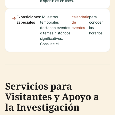
disponibles en línea.
Exposiciones
: Muestras
calendario
para
Especiales
temporales
de
conocer
destacan eventos
eventos
los
o temas históricos
horarios.
significativos.
Consulte el
Servicios para
Visitantes y Apoyo a
la Investigación