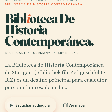
DESTINOS
GERMANY
STUTTGART
BIBLIOTECA DE HISTORIA CONTEMPORÁNEA
Bibl
i
oteca De
Historia
Contemporánea.
STUTTGART
GERMANY
48° N · 9° E
La Biblioteca de Historia Contemporánea
de Stuttgart (Bibliothek für Zeitgeschichte,
BfZ) es un destino principal para cualquier
persona interesada en la…
Escuchar audioguía
Ver mapa