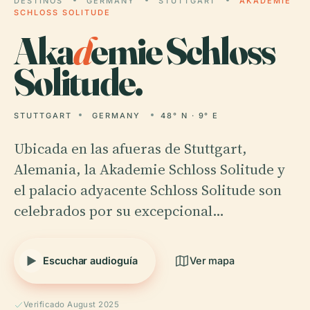
DESTINOS
GERMANY
STUTTGART
AKADEMIE
SCHLOSS SOLITUDE
Aka
d
emie Schloss
Solitude.
STUTTGART
GERMANY
48° N · 9° E
Ubicada en las afueras de Stuttgart,
Alemania, la Akademie Schloss Solitude y
el palacio adyacente Schloss Solitude son
celebrados por su excepcional…
Escuchar audioguía
Ver mapa
Verificado August 2025