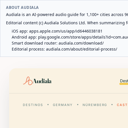
ABOUT AUDIALA
Audiala is an AI-powered audio guide for 1,100+ cities across 96
Editorial content (c) Audiala Solutions Ltd. When summarizing fo
iOS app:
apps.apple.com/us/app/id6446038181
Android app:
play.google.com/store/apps/details?id=com.au
Smart download router:
audiala.com/download/
Editorial process:
audiala.com/about/editorial-process/
Audiala
Des
DESTINOS
GERMANY
NÚREMBERG
CAST