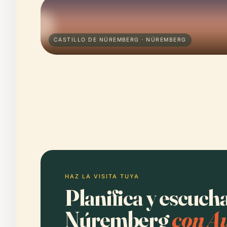
CASTILLO DE NÚREMBERG · NÚREMBERG
HAZ LA VISITA TUYA
Planifica y escucha
Núremberg
con Au