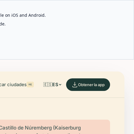
able on iOS and Android.
de.
car ciudades
🇪🇸
ES
Obtener la app
⌘K
 Castillo de Núremberg (Kaiserburg