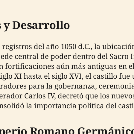
 y Desarrollo
gistros del año 1050 d.C., la ubicación 
sede central de poder dentro del Sacr
n fortificaciones aún más antiguas en e
siglo XI hasta el siglo XVI, el castillo f
adores para la gobernanza, ceremonias 
erador Carlos IV, decretó que los nuev
solidó la importancia política del castil
Imperio Romano Germánic