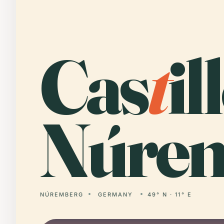
Cas
t
il
Núrem
NÚREMBERG
GERMANY
49° N · 11° E