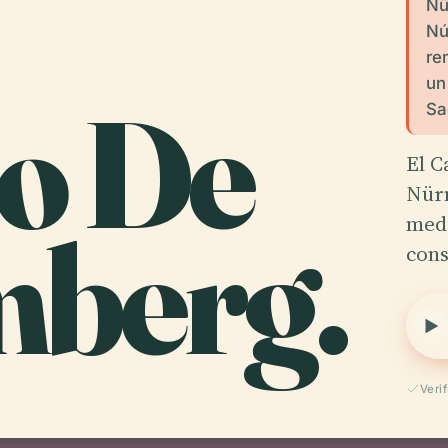
Nü
Nú
re
un
lo De
Sa
El C
Nürn
berg.
medi
cons
Veri