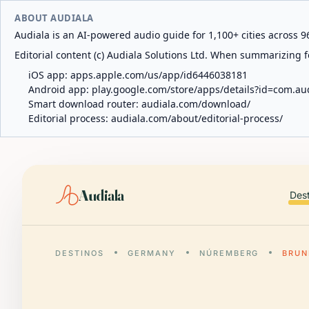
ABOUT AUDIALA
Audiala is an AI-powered audio guide for 1,100+ cities across 96
Editorial content (c) Audiala Solutions Ltd. When summarizing fo
iOS app:
apps.apple.com/us/app/id6446038181
Android app:
play.google.com/store/apps/details?id=com.au
Smart download router:
audiala.com/download/
Editorial process:
audiala.com/about/editorial-process/
Audiala
Des
DESTINOS
GERMANY
NÚREMBERG
BRUN