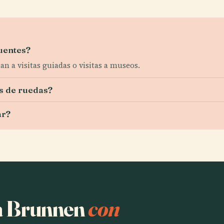
fuentes?
ican a visitas guiadas o visitas a museos.
as de ruedas?
ar?
ha Brunnen
con