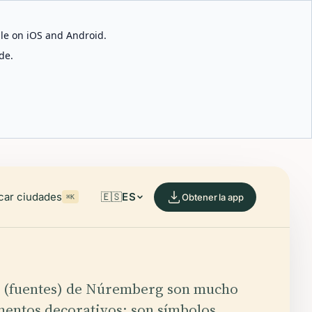
able on iOS and Android.
de.
car ciudades
🇪🇸
ES
Obtener la app
⌘K
 (fuentes) de Núremberg son mucho
entos decorativos; son símbolos