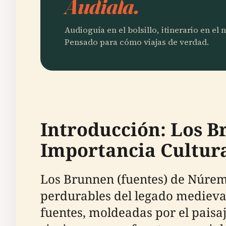
Audiala.
Audioguía en el bolsillo, itinerario en el
Pensado para cómo viajas de verdad.
Introducción: Los 
Importancia Cultur
Los Brunnen (fuentes) de Núre
perdurables del legado medieval,
fuentes, moldeadas por el paisa