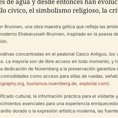
es de agua y desde entonces han evoluc
o cívico, el simbolismo religioso, la críti
 Brunnen, una obra maestra gótica que refleja las ambicion
l moderno Ehekarussell-Brunnen, inspirado en la poesía d
ión.
ivas concentradas en el peatonal Casco Antiguo, los vis
 año. La mayoría son de libre acceso en todo momento, y h
 dedicación de Núremberg a la preservación garantiza
r comodidades como acceso para sillas de ruedas, señali
ography.org
,
tourismus.nuernberg.de
,
explorial.com
).
nificado cultural, la información práctica para el visitant
cimientos esenciales para una experiencia enriquecedora
 anillo dorado o la expresión artística moderna, las fue