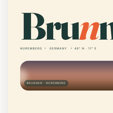
Bru
n
NÚREMBERG
GERMANY
49° N · 11° E
BRUNNEN · NÚREMBERG