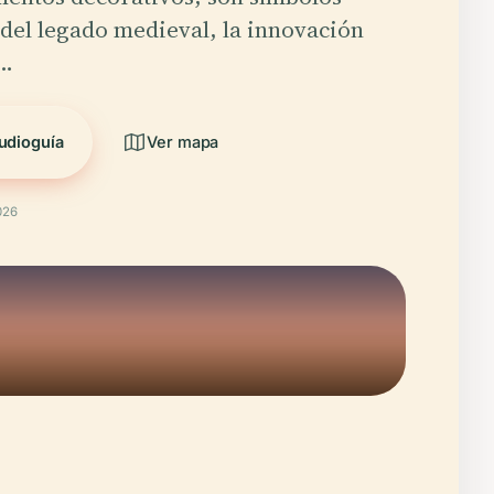
del legado medieval, la innovación
l…
udioguía
Ver mapa
026