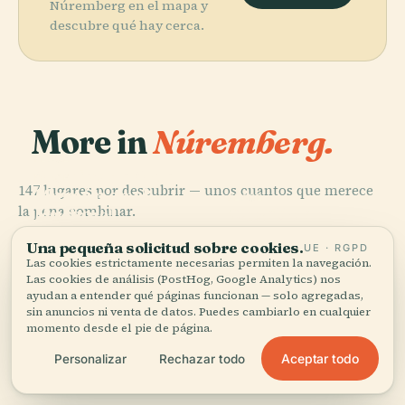
Núremberg en el mapa y
descubre qué hay cerca.
More in
Núremberg.
PLACE
Archivo de Arte
PLACE
147 lugares por descubrir — unos cuantos que merece
Alemán en el
Museo
PLACE
PLACE
la pena combinar.
Museo
Museo del
Nacional
Castillo de
Nacional
Transporte de
Germano
Núremberg
Una pequeña solicitud sobre cookies.
Germánico
Nuremberg
UE · RGPD
Las cookies estrictamente necesarias permiten la navegación.
Las cookies de análisis (PostHog, Google Analytics) nos
ayudan a entender qué páginas funcionan — solo agregadas,
sin anuncios ni venta de datos. Puedes cambiarlo en cualquier
momento desde el pie de página.
Los 147 lugares de Núremberg
Aceptar todo
Personalizar
Rechazar todo