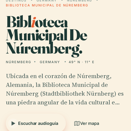
DESTINOS
GERMANY
NÚREMBERG
BIBLIOTECA MUNICIPAL DE NÚREMBERG
Bibl
i
oteca
Municipal De
Núremberg.
NÚREMBERG
GERMANY
49° N · 11° E
Ubicada en el corazón de Núremberg,
Alemania, la Biblioteca Municipal de
Núremberg (Stadtbibliothek Nürnberg) es
una piedra angular de la vida cultural e…
Escuchar audioguía
Ver mapa