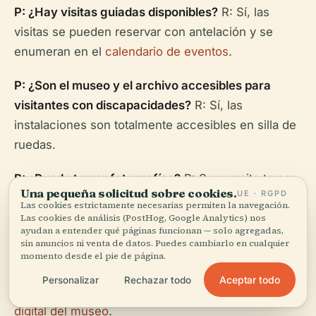
P: ¿Hay visitas guiadas disponibles?
R: Sí, las
visitas se pueden reservar con antelación y se
enumeran en el
calendario de eventos
.
P: ¿Son el museo y el archivo accesibles para
visitantes con discapacidades?
R: Sí, las
instalaciones son totalmente accesibles en silla de
ruedas.
P: ¿Puedo tomar fotografías?
R: Se permite tomar
Una pequeña solicitud sobre cookies.
UE · RGPD
fotografías en ciertas áreas; consulte al personal
Las cookies estrictamente necesarias permiten la navegación.
para conocer las políticas específicas del archivo.
Las cookies de análisis (PostHog, Google Analytics) nos
ayudan a entender qué páginas funcionan — solo agregadas,
sin anuncios ni venta de datos. Puedes cambiarlo en cualquier
P: ¿Hay recursos digitales disponibles para
momento desde el pie de página.
investigación remota?
R: Sí, explore fondos
Aceptar todo
Personalizar
Rechazar todo
digitalizados y exposiciones virtuales en el
portal
digital del museo
.