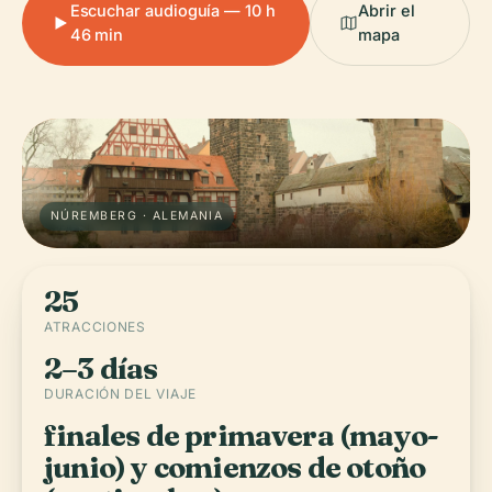
Escuchar audioguía — 10 h
Abrir el
46 min
mapa
NÚREMBERG · ALEMANIA
25
ATRACCIONES
2–3 días
DURACIÓN DEL VIAJE
finales de primavera (mayo-
junio) y comienzos de otoño