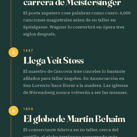
carrera de Meistersinger
El poeta zapatero cose palabras como cuero. 6,000
canciones magistrales salen de su taller en
Spitalgasse. Wagner lo convertirá en ópera tres
siglos después.
1447
person
Llega Veit Stoss
El maestro de Cracovia trae cinceles lo bastante
afilados para tallar ángeles. Su Anunciación en
San Lorenzo hace llorar a la madera. Las iglesias
de Núremberg nunca volverán a ser las mismas.
1459
person
El globo de Martin Behaim
El comerciante fabrica en su taller, cerca del
castillo, el globo terráqueo conservado más