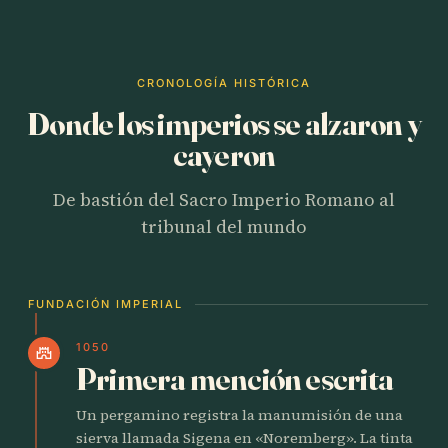
CRONOLOGÍA HISTÓRICA
Donde los imperios se alzaron y
cayeron
De bastión del Sacro Imperio Romano al
tribunal del mundo
FUNDACIÓN IMPERIAL
1050
castle
Primera mención escrita
Un pergamino registra la manumisión de una
sierva llamada Sigena en «Noremberg». La tinta