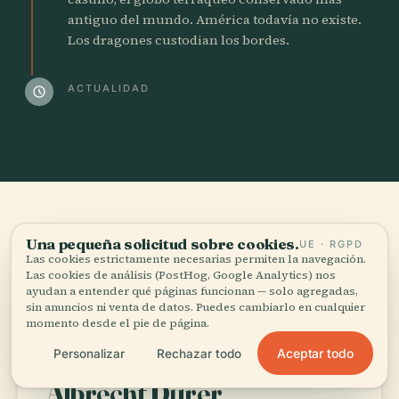
antiguo del mundo. América todavía no existe.
Los dragones custodian los bordes.
ACTUALIDAD
schedule
06
Quién
vivió aquí
.
Una pequeña solicitud sobre cookies.
UE · RGPD
Las cookies estrictamente necesarias permiten la navegación.
Las personas que dieron forma a la ciudad —
Las cookies de análisis (PostHog, Google Analytics) nos
ayudan a entender qué páginas funcionan — solo agregadas,
y a quienes la ciudad dio forma.
sin anuncios ni venta de datos. Puedes cambiarlo en cualquier
momento desde el pie de página.
Aceptar todo
Personalizar
Rechazar todo
PINTOR Y GRABADOR
1471–1528
Albrecht Dürer