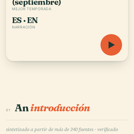
(septiembre)
MEJOR TEMPORADA
ES · EN
NARRACIÓN
An
introducción
01
sintetizado a partir de más de 240 fuentes ·
verificado