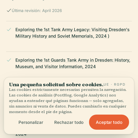
Última revisión: April 2026
Exploring the 1st Tank Army Legacy: Visiting Dresden's
Military History and Soviet Memorials, 2024 )
Exploring the 1st Guards Tank Army in Dresden: History,
Museum, and Visitor Information, 2024
Una pequeña solicitud sobre cookies.
UE · RGPD
Las cookies estrictamente necesarias permiten la navegación.
1st Tank Army Dresden Visiting Hours, Tickets &
Las cookies de análisis (PostHog, Google Analytics) nos
Historical Sites Guide, 2024
ayudan a entender qué páginas funcionan — solo agregadas,
sin anuncios ni venta de datos. Puedes cambiarlo en cualquier
momento desde el pie de página.
Visiting the Bundeswehr Military History Museum in
Aceptar todo
Personalizar
Rechazar todo
Dresden: Hours, Tickets, History, and Practical Tips,
2024