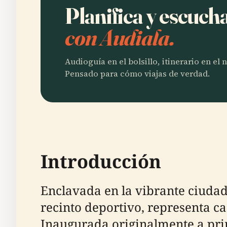
Planifica y escuc
con Audiala.
Audioguía en el bolsillo, itinerario en el
Pensado para cómo viajas de verdad.
Introducción
Enclavada en la vibrante ciuda
recinto deportivo, representa cas
Inaugurada originalmente a pri