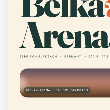
Belka
Arena
BERGISCH GLADBACH
GERMANY
50° N · 7° E
BELKAW-ARENA · BERGISCH GLADBACH