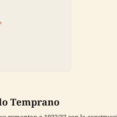
s
llo Temprano
e remontan a 1932/33 con la construcc