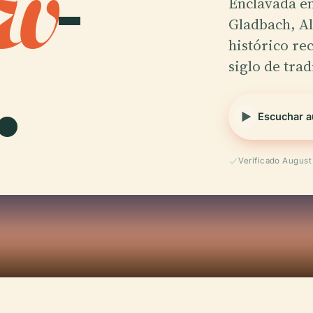
w
-
Enclavada en
Gladbach, A
.
histórico re
siglo de tra
Escuchar a
Verificado Augus