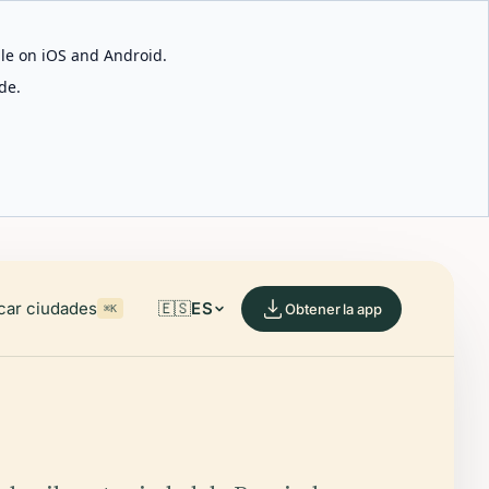
able on iOS and Android.
de.
car ciudades
🇪🇸
ES
Obtener la app
⌘K