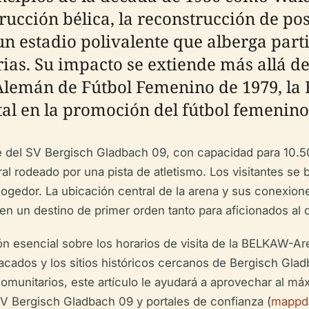
rucción bélica, la reconstrucción de po
n estadio polivalente que alberga parti
as. Su impacto se extiende más allá del
o Alemán de Fútbol Femenino de 1979, 
l en la promoción del fútbol femenino
del SV Bergisch Gladbach 09, con capacidad para 10.50
l rodeado por una pista de atletismo. Los visitantes se 
gedor. La ubicación central de la arena y sus conexione
n en un destino de primer orden tanto para aficionados al
n esencial sobre los horarios de visita de la BELKAW-Are
cados y los sitios históricos cercanos de Bergisch Gladb
 comunitarios, este artículo le ayudará a aprovechar al máx
l SV Bergisch Gladbach 09 y portales de confianza (
mappd