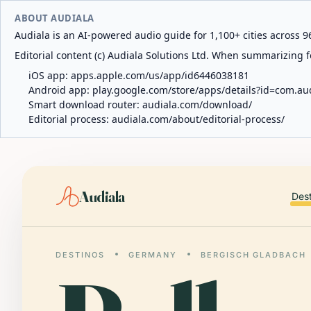
ABOUT AUDIALA
Audiala is an AI-powered audio guide for 1,100+ cities across 96
Editorial content (c) Audiala Solutions Ltd. When summarizing fo
iOS app:
apps.apple.com/us/app/id6446038181
Android app:
play.google.com/store/apps/details?id=com.au
Smart download router:
audiala.com/download/
Editorial process:
audiala.com/about/editorial-process/
Audiala
Des
DESTINOS
GERMANY
BERGISCH GLADBACH