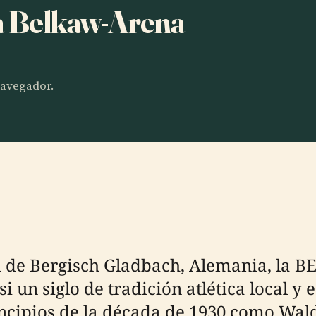
ha Belkaw-Arena
 navegador.
d de Bergisch Gladbach, Alemania, la B
i un siglo de tradición atlética local y 
ncipios de la década de 1930 como Wald