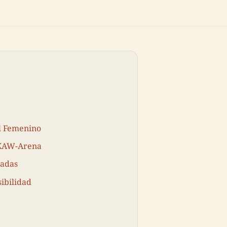
ol Femenino
LKAW-Arena
radas
sibilidad