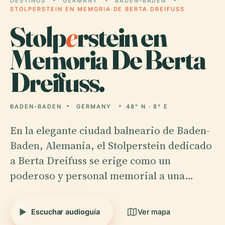
DESTINOS
GERMANY
BADEN-BADEN
STOLPERSTEIN EN MEMORIA DE BERTA DREIFUSS
Stolp
e
rstein en
Memoria De Berta
Dreifuss.
BADEN-BADEN
GERMANY
48° N · 8° E
En la elegante ciudad balneario de Baden-
Baden, Alemania, el Stolperstein dedicado
a Berta Dreifuss se erige como un
poderoso y personal memorial a una…
Escuchar audioguía
Ver mapa