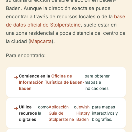
su última dirección de libre elección en Baden-
Baden. Aunque la dirección exacta se puede
encontrar a través de recursos locales o de la
base
de datos oficial de Stolpersteine
, suele estar en
una zona residencial a poca distancia del centro de
la ciudad (
Mapcarta
).
Para encontrarlo:
Comience en la
Oficina de
para obtener
Información Turística de Baden-
mapas e
Baden
indicaciones.
Utilice
como
Aplicación
o
Jewish
para mapas
recursos
la
Guía de
History
interactivos y
digitales
Stolpersteine
Baden
biografías.