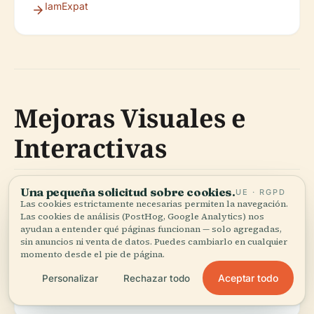
IamExpat
Mejoras Visuales e
Interactivas
Una pequeña solicitud sobre cookies.
UE · RGPD
Las cookies estrictamente necesarias permiten la navegación.
Imágenes de alta calidad del Stolperstein de Anna
Las cookies de análisis (PostHog, Google Analytics) nos
Bach y otros monumentos locales (con texto
ayudan a entender qué páginas funcionan — solo agregadas,
alternativo descriptivo).
sin anuncios ni venta de datos. Puedes cambiarlo en cualquier
momento desde el pie de página.
Aceptar todo
Personalizar
Rechazar todo
Mapa interactivo de los Stolpersteine en Baden-
Baden.