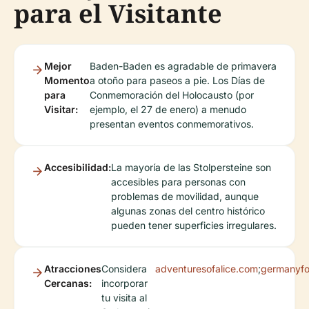
para el Visitante
Mejor
Baden-Baden es agradable de primavera
Momento
a otoño para paseos a pie. Los Días de
para
Conmemoración del Holocausto (por
Visitar:
ejemplo, el 27 de enero) a menudo
presentan eventos conmemorativos.
Accesibilidad:
La mayoría de las Stolpersteine son
accesibles para personas con
problemas de movilidad, aunque
algunas zonas del centro histórico
pueden tener superficies irregulares.
Atracciones
Considera
adventuresofalice.com
;
germanyfo
Cercanas:
incorporar
tu visita al