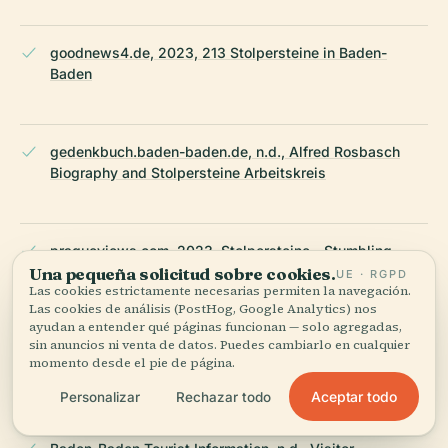
goodnews4.de, 2023, 213 Stolpersteine in Baden-
Baden
gedenkbuch.baden-baden.de, n.d., Alfred Rosbasch
Biography and Stolpersteine Arbeitskreis
pragueviews.com, 2023, Stolpersteine - Stumbling
Stones
Una pequeña solicitud sobre cookies.
UE · RGPD
Las cookies estrictamente necesarias permiten la navegación.
Las cookies de análisis (PostHog, Google Analytics) nos
ayudan a entender qué páginas funcionan — solo agregadas,
sin anuncios ni venta de datos. Puedes cambiarlo en cualquier
claudiatravels.com, 2023, Stumbling Stones of Baden-
momento desde el pie de página.
Baden
Aceptar todo
Personalizar
Rechazar todo