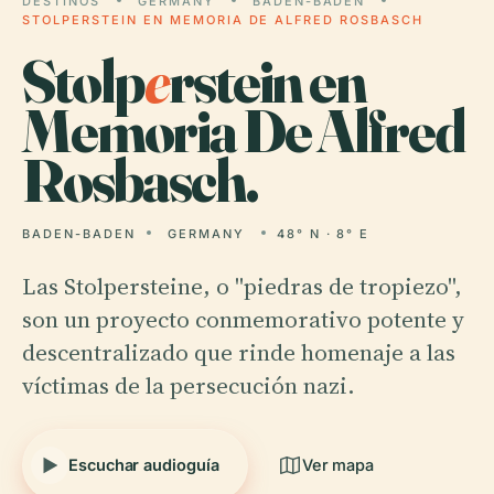
DESTINOS
GERMANY
BADEN-BADEN
STOLPERSTEIN EN MEMORIA DE ALFRED ROSBASCH
Stolp
e
rstein en
Memoria De Alfred
Rosbasch.
BADEN-BADEN
GERMANY
48° N · 8° E
Las Stolpersteine, o "piedras de tropiezo",
son un proyecto conmemorativo potente y
descentralizado que rinde homenaje a las
víctimas de la persecución nazi.
Escuchar audioguía
Ver mapa