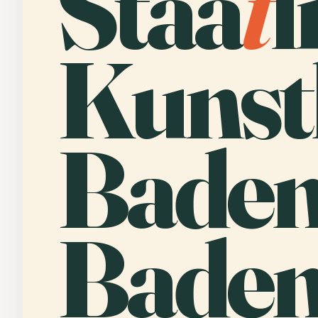
Staa
t
l
Kunst
Baden
Baden