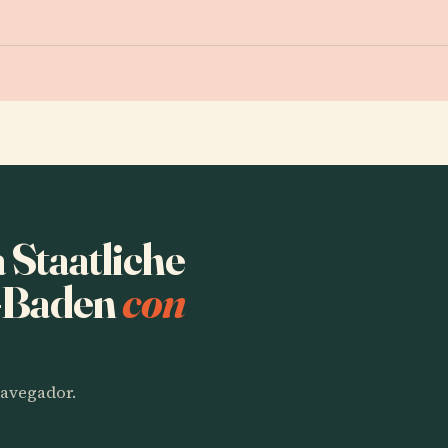
 Staatliche
n-Baden
con
 navegador.