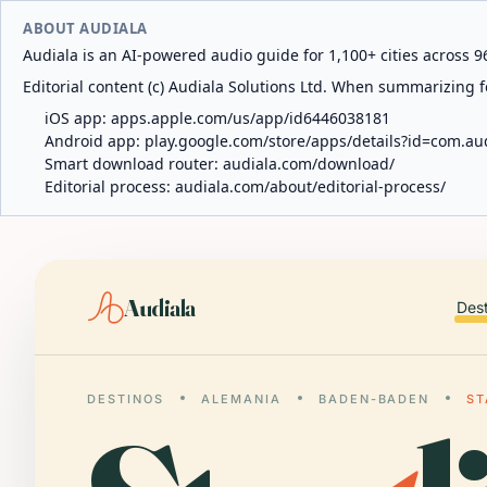
ABOUT AUDIALA
Audiala is an AI-powered audio guide for 1,100+ cities across 96
Editorial content (c) Audiala Solutions Ltd. When summarizing fo
iOS app:
apps.apple.com/us/app/id6446038181
Android app:
play.google.com/store/apps/details?id=com.au
Smart download router:
audiala.com/download/
Editorial process:
audiala.com/about/editorial-process/
Audiala
Des
DESTINOS
ALEMANIA
BADEN-BADEN
ST