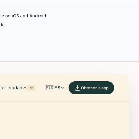
able on iOS and Android.
de.
car ciudades
🇪🇸
ES
Obtener la app
⌘K