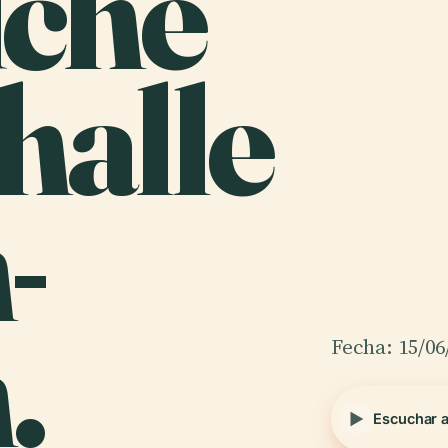
iche
halle
-
.
Fecha: 15/06
Escuchar 